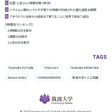
1
松田 心杏さん（物理学類 4年次）
2
ハサミムシ類のハサミや子育ての特徴が形成された進化過程を解明
3
アオウミウシを卵から成体まで育てることに世界で初めて成功
【時間別ランキング】
24時間以内を表示
1週間以内表示
1ヶ月以内を表示
TAGS
TSUKUBA FUTURE
PODCAST
TSUKUBA FRONTIER
Nature Index
CHANGEMAKERS
筑波大学✕人工知能
©
2026 University of Tsukuba All Rights Reserved.