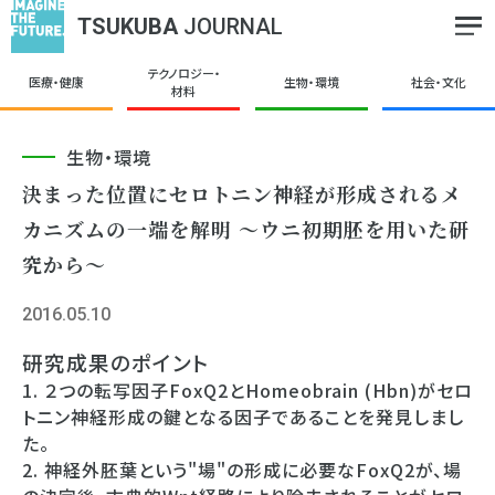
TSUKUBA
JOURNAL
テクノロジー・
医療・健康
生物・環境
社会・文化
材料
生物・環境
決まった位置にセロトニン神経が形成されるメ
カニズムの一端を解明 ～ウニ初期胚を用いた研
究から～
2016.05.10
研究成果のポイント
1. ２つの転写因子FoxQ2とHomeobrain (Hbn)がセロ
トニン神経形成の鍵となる因子であることを発見しまし
た。
2. 神経外胚葉という"場"の形成に必要なFoxQ2が、場