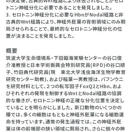
の決定後、古典的Wnt経路により除去されることがセロ
トニン神経分化に必要であることを発見しました。
3. セロトニン神経分化に必要なHbnがNodal経路と非
古典的Wnt経路により、神経外胚葉の背側領域にのみ限
局させられることで、最終的なセロトニン神経分化の位
置が決まることを発見しました。
概要
筑波大学生命環境系・下田臨海実験センターの谷口俊
介准教授と日本学術振興会特別研究員(RPD)の谷口順
子、竹田典代研究員(現 東北大学浅虫海洋生物学教育
研究センター助教)、および稲葉一男教授は、バフンウニ
を研究材料として、２つの転写因子FoxQ2とHbn、およ
びそれぞれの発現を制御するWntとNodal経路の協調
的な働きが、セロトニン神経の正確な分化位置を決定し
ていることを明らかにしました。 新口動物のいくつかの
種では、多くの細胞はもともと神経外胚葉になる細胞運
命を持っています。通常の発生過程では、この神経外胚
葉は体の前端部の狭い領域に限局され、さらに個々の神