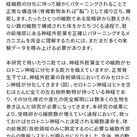
経細胞の分化に伴って細かくパターニングされることで
正常な構造体（脊椎動物あれば"脳"）として成り立ち、機
能します。たったひとつの細胞である受精卵から数えきれ
ない数の細胞で構成された体をかたちづくる過程で、胚
の前端部にある神経外胚葉を正確にパターニングするメ
カニズムを完全に理解するためには、まだまだ多くの実
験データを積み上げる必要があります。
本研究で用いたウニ胚では、神経外胚葉全ての細胞がセ
ロトニン神経に分化する能力を備えていますが、正常発
生下では、神経外胚葉の背側領域においてのみセロトニ
ン神経が分化してきます（図）。セロトニン神経はヒトを含
むほとんど全ての左右相称動物が持っている神経であ
り、その分化様式や進化の完全解明には数多くの生物を
巻き込んだ研究が必要になってきます。本研究の成果に
より、受精卵から細胞数が増えていく過程において、放っ
ておけばセロトニン神経へと決定される細胞運命を、体
の前端部/背側領域のみに限定するのに必要な細胞外部
からの情報システムが明らかになりました。今後、他の動