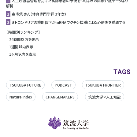
1
人工呼吸器管理を受けた高齢患者の予後をつくば市の医療介護データより
解析
2
森 秋彩さん（体育専門学群 3年次）
3
ミトコンドリアの機能低下がmRNAワクチン接種による心筋炎を誘導する
【時間別ランキング】
24時間以内を表示
1週間以内表示
1ヶ月以内を表示
TAGS
TSUKUBA FUTURE
PODCAST
TSUKUBA FRONTIER
Nature Index
CHANGEMAKERS
筑波大学✕人工知能