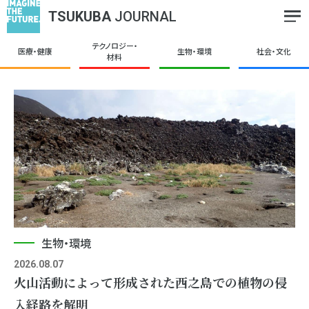
TSUKUBA
JOURNAL
テクノロジー・
医療・健康
生物・環境
社会・文化
材料
生物・環境
2026.08.07
⽕⼭活動によって形成された⻄之島での植物の侵
⼊経路を解明