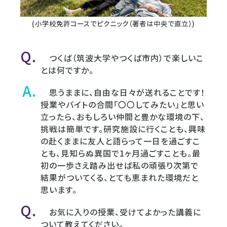
(小学校免許コースでピクニック（著者は中央で直立）)
つくば（筑波大学やつくば市内）で楽しいこ
とは何ですか。
思うままに、自由な日々が送れることです！
授業やバイトの合間「〇〇してみたい」と思い
立ったら、おもしろい仲間と豊かな環境の下、
挑戦は簡単です。研究施設に行くことも、興味
の赴くままに友人と語らって一日を過ごすこ
とも、見知らぬ異国で1ヶ月過ごすことも。最
初の一歩さえ踏み出せば私の頑張り次第で
結果がついてくる、とても恵まれた環境だと
思います。
お気に入りの授業、受けてよかった講義に
ついて教えてください。