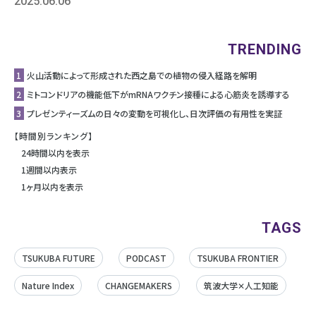
2025.06.06
TRENDING
1
⽕⼭活動によって形成された⻄之島での植物の侵⼊経路を解明
2
ミトコンドリアの機能低下がmRNAワクチン接種による心筋炎を誘導する
3
プレゼンティーズムの日々の変動を可視化し、日次評価の有用性を実証
【時間別ランキング】
24時間以内を表示
1週間以内表示
1ヶ月以内を表示
TAGS
TSUKUBA FUTURE
PODCAST
TSUKUBA FRONTIER
Nature Index
CHANGEMAKERS
筑波大学✕人工知能