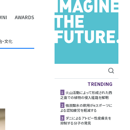
MNI
AWARDS
会・文化
TRENDING
1
⽕⼭活動によって形成された⻄
之島での植物の侵⼊経路を解明
2
強炭酸水の飲用がeスポーツに
よる認知疲労を軽減する
3
ダニによるアトピー性皮膚炎を
抑制する分子の発見