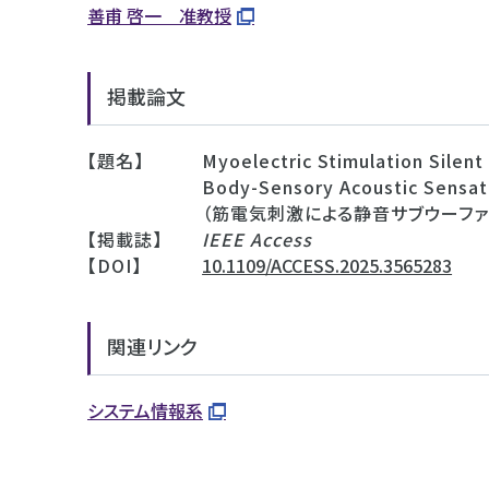
善甫 啓一 准教授
掲載論文
【題名】
Myoelectric Stimulation Silen
Body-Sensory Acoustic Sensat
（筋電気刺激による静音サブウーフ
【掲載誌】
IEEE Access
【DOI】
10.1109/ACCESS.2025.3565283
関連リンク
システム情報系