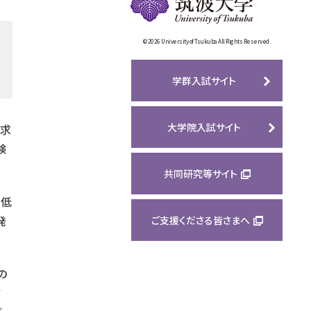
©
2026 University of Tsukuba All Rights Reserved.
学群入試サイト
大学院入試サイト
が求
験
共同研究等サイト
と低
発
ご支援くださる皆さまへ
の
て