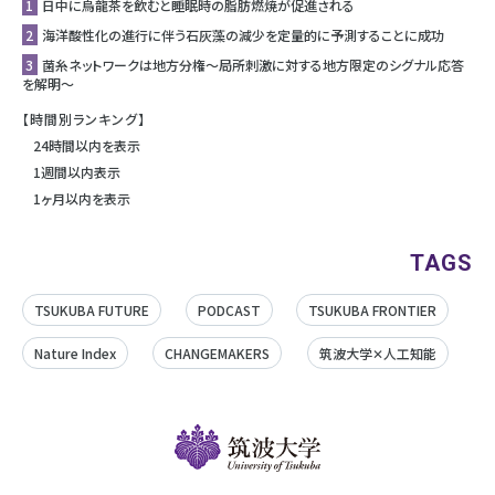
1
日中に烏龍茶を飲むと睡眠時の脂肪燃焼が促進される
2
海洋酸性化の進行に伴う石灰藻の減少を定量的に予測することに成功
3
菌糸ネットワークは地方分権〜局所刺激に対する地方限定のシグナル応答
を解明〜
【時間別ランキング】
24時間以内を表示
1週間以内表示
1ヶ月以内を表示
TAGS
TSUKUBA FUTURE
PODCAST
TSUKUBA FRONTIER
Nature Index
CHANGEMAKERS
筑波大学✕人工知能