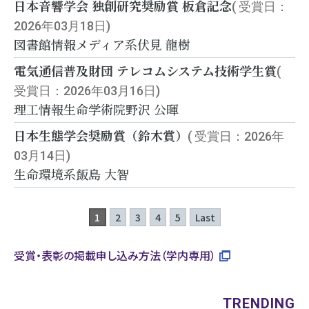
日本音響学会 独創研究奨励賞 板倉記念
( 受賞日：
2026年03月18日)
図書館情報メディア系
伏見 龍樹
電気通信普及財団 テレコムシステム技術学生賞
(
受賞日：2026年03月16日)
理工情報生命学術院
野沢 公暉
日本生態学会奨励賞（鈴木賞）
( 受賞日：2026年
03月14日)
生命環境系
飯島 大智
1
2
3
4
5
Last
受賞・表彰の掲載申し込み方法（学内専用）
TRENDING