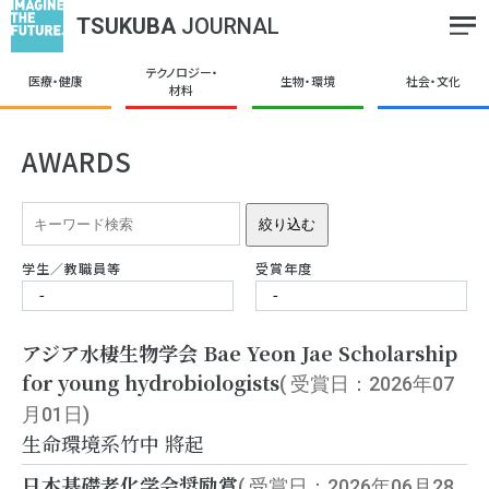
TSUKUBA
JOURNAL
テクノロジー・
医療・健康
生物・環境
社会・文化
材料
AWARDS
絞り込む
学生／教職員等
受賞年度
アジア水棲生物学会 Bae Yeon Jae Scholarship
for young hydrobiologists
( 受賞日：2026年07
月01日)
生命環境系
竹中 將起
日本基礎老化学会奨励賞
( 受賞日：2026年06月28