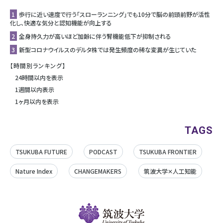
1
歩行に近い速度で行う「スローランニング」でも10分で脳の前頭前野が活性
化し、快適な気分と認知機能が向上する
2
全身持久力が高いほど加齢に伴う腎機能低下が抑制される
3
新型コロナウイルスのデルタ株では発生頻度の稀な変異が生じていた
【時間別ランキング】
24時間以内を表示
1週間以内表示
1ヶ月以内を表示
TAGS
TSUKUBA FUTURE
PODCAST
TSUKUBA FRONTIER
Nature Index
CHANGEMAKERS
筑波大学✕人工知能