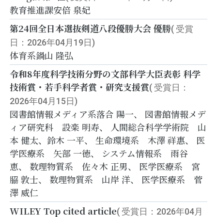
教育推進課
安倍 泉妃
第24回全日本選抜剣道八段優勝大会 優勝
( 受賞
日：2026年04月19日)
体育系
鍋山 隆弘
令和8年度科学技術分野の文部科学大臣表彰 科学
技術賞・若手科学者賞・研究支援賞
( 受賞日：
2026年04月15日)
図書館情報メディア系
落合 陽一、 図書館情報メデ
ィア研究科 設楽 明寿、 人間総合科学学術院 山
本 健太、鈴木 一平、 生命環境系 木澤 祥惠、 医
学医療系 矢部 一徳、 システム情報系 雨谷
恵、 数理物質系 佐々木 正男、 医学医療系 宮
𦚰 敦士、 数理物質系 山岸 洋、 医学医療系 菅
澤 威仁
WILEY Top cited article
( 受賞日：2026年04月