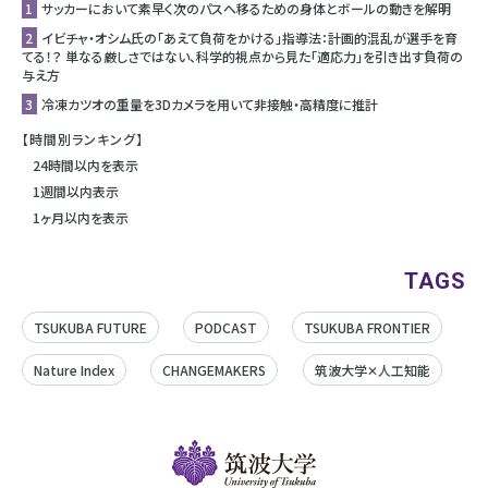
1
サッカーにおいて素早く次のパスへ移るための身体とボールの動きを解明
2
イビチャ・オシム氏の「あえて負荷をかける」指導法：計画的混乱が選手を育
てる！？ 単なる厳しさではない、科学的視点から見た「適応力」を引き出す負荷の
与え方
3
冷凍カツオの重量を3Dカメラを用いて非接触・高精度に推計
【時間別ランキング】
24時間以内を表示
1週間以内表示
1ヶ月以内を表示
TAGS
TSUKUBA FUTURE
PODCAST
TSUKUBA FRONTIER
Nature Index
CHANGEMAKERS
筑波大学✕人工知能