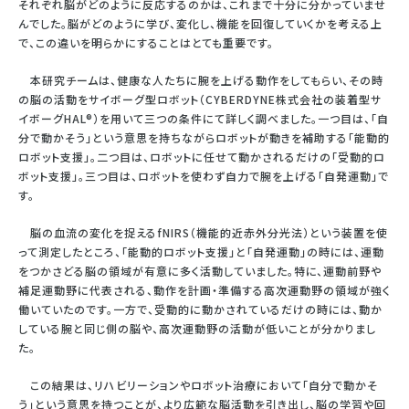
それぞれ脳がどのように反応するのかは、これまで十分に分かっていませ
んでした。脳がどのように学び、変化し、機能を回復していくかを考える上
で、この違いを明らかにすることはとても重要です。
本研究チームは、健康な人たちに腕を上げる動作をしてもらい、その時
の脳の活動をサイボーグ型ロボット（CYBERDYNE株式会社の装着型サ
イボーグHAL®）を用いて三つの条件にて詳しく調べました。一つ目は、「自
分で動かそう」という意思を持ちながらロボットが動きを補助する「能動的
ロボット支援」。二つ目は、ロボットに任せて動かされるだけの「受動的ロ
ボット支援」。三つ目は、ロボットを使わず自力で腕を上げる「自発運動」で
す。
脳の血流の変化を捉えるfNIRS（機能的近赤外分光法）という装置を使
って測定したところ、「能動的ロボット支援」と「自発運動」の時には、運動
をつかさどる脳の領域が有意に多く活動していました。特に、運動前野や
補足運動野に代表される、動作を計画・準備する高次運動野の領域が強く
働いていたのです。一方で、受動的に動かされているだけの時には、動か
している腕と同じ側の脳や、高次運動野の活動が低いことが分かりまし
た。
この結果は、リハビリーションやロボット治療において「自分で動かそ
う」という意思を持つことが、より広範な脳活動を引き出し、脳の学習や回