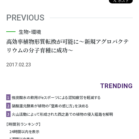
PREVIOUS
生物・環境
高効率植物形質転換が可能に～新規アグロバクテ
リウムの分子育種に成功～
2017.02.23
TRENDING
1
強炭酸水の飲用がeスポーツによる認知疲労を軽減する
2
硝酸還元酵素が植物の「窒素の感じ方」を決める
3
⽕⼭活動によって形成された⻄之島での植物の侵⼊経路を解明
【時間別ランキング】
24時間以内を表示
1週間以内表示