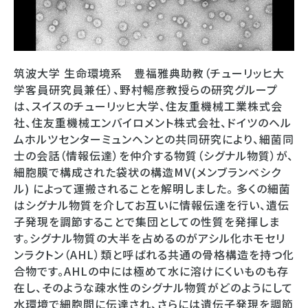
筑波大学 生命環境系 豊福雅典助教（チューリッヒ大
学客員研究員兼任）、野村暢彦教授らの研究グループ
は、スイスのチューリッヒ大学、住友重機械工業株式会
社、住友重機械エンバイロメント株式会社、ドイツのヘル
ムホルツセンターミュンヘンとの共同研究により、細菌同
士の会話（情報伝達）を仲介する物質（シグナル物質）が、
細胞膜で構成された袋状の構造MV(メンブランベシク
ル) によって運搬されることを解明しました。 多くの細菌
はシグナル物質を介してお互いに情報伝達を行い、遺伝
子発現を調節することで集団としての性質を発揮しま
す。シグナル物質の大半を占めるのがアシル化ホモセリ
ンラクトン（AHL）類と呼ばれる共通の骨格構造を持つ化
合物です。AHLの中には極めて水に溶けにくいものも存
在し、そのような疎水性のシグナル物質がどのようにして
水環境で細胞間に伝達され、さらには遺伝子発現を調節