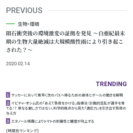
PREVIOUS
生物・環境
隕石衝突後の環境激変の証拠を発見 〜白亜紀最末
期の生物大量絶滅は大規模酸性雨により引き起こ
された？〜
2020.02.14
TRENDING
1
サッカーにおいて素早く次のパスへ移るための身体とボールの動きを解明
2
イビチャ・オシム氏の「あえて負荷をかける」指導法：計画的混乱が選手を育
てる！？ 単なる厳しさではない、科学的視点から見た「適応力」を引き出す負荷の
与え方
3
エタノール噴霧によりトマトの耐暑性と糖度が向上する
【時間別ランキング】