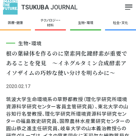
TSUKUBA
JOURNAL
テクノロジー・
医療・健康
生物・環境
社会・文化
材料
生物・環境
根の葉緑体を作るのに窒素同化鍵酵素が重要で
あることを発見 ～イネグルタミン合成酵素ア
イソザイムの巧妙な使い分けを明らかに～
2020.02.17
筑波大学生命環境系の草野都教授（理化学研究所環境
資源科学研究センター客員主管研究員）、東北大学の山
谷知行名誉教授、理化学研究所環境資源科学研究セン
ターの福島敦史研究員、国際農林水産業研究センターの
圓山恭之進主任研究員、岐阜大学の山本義治教授らの
研究グループは、イネの窒素同化に不可欠な細胞質局在