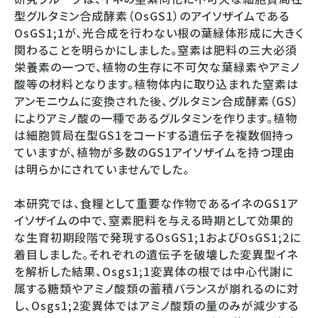
型グルタミン合成酵素（OsGS1）のアイソザイムである
OsGS1;1が、光合成を行わない根の葉緑体形成に大きく
関わることを明らかにしました。窒素は肥料の三大必須
栄養素の一つで、植物の生存に不可欠な葉緑素やアミノ
酸等の材料となります。植物体内に取り込まれた窒素は
アンモニウムに変換された後、グルタミン合成酵素（GS）
によりアミノ酸の一種であるグルタミンを作ります。植物
は細胞質局在型GS1をコードする遺伝子を複数個持っ
ていますが、植物が多数のGS1アイソザイムを持つ理由
は明らかにされていませんでした。
本研究では、食糧として重要な作物であるイネのGS1ア
イソザイムの中で、窒素肥料を与える時期として効果的
な生育初期段階で発現するOsGS1;1およびOsGS1;2に
着目しました。それぞれの遺伝子を破壊した変異型イネ
を解析した結果、Osgs1;1変異体の根では中心代謝に
属する糖類やアミノ酸類の蓄積バランスが崩れるのに対
し、Osgs1;2変異体ではアミノ酸類の量のみが減少する