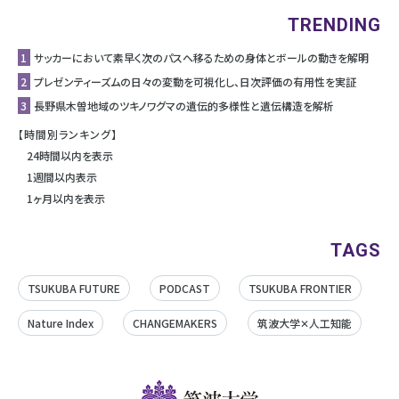
TRENDING
1
サッカーにおいて素早く次のパスへ移るための身体とボールの動きを解明
2
プレゼンティーズムの日々の変動を可視化し、日次評価の有用性を実証
3
長野県木曽地域のツキノワグマの遺伝的多様性と遺伝構造を解析
【時間別ランキング】
24時間以内を表示
1週間以内表示
1ヶ月以内を表示
TAGS
TSUKUBA FUTURE
PODCAST
TSUKUBA FRONTIER
Nature Index
CHANGEMAKERS
筑波大学✕人工知能