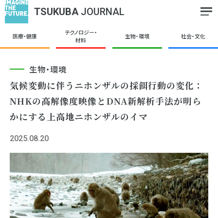
TSUKUBA
JOURNAL
テクノロジー・
医療・健康
生物・環境
社会・文化
材料
生物・環境
気候変動に伴うニホンザルの採餌行動の変化：
NHKの高解像度映像とDNA新解析手法が明ら
かにする上高地ニホンザルのイマ
2025.08.20