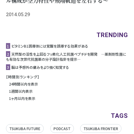
ル構成が空力特性や飛翔軌道を左右する～
2014.05.29
TRENDING
1
ビタミンB1誘導体には覚醒を誘導する効果がある
2
天然型の活性を上回るフッ素化人工抗菌ペプチドを開発 ―薬剤耐性菌に
も有効な次世代抗菌薬の分子設計指針を提示―
3
脳は予想外の痛みをより強く知覚する
【時間別ランキング】
24時間以内を表示
1週間以内表示
1ヶ月以内を表示
TAGS
TSUKUBA FUTURE
PODCAST
TSUKUBA FRONTIER