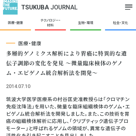
TSUKUBA
JOURNAL
テクノロジー・
医療・健康
生物・環境
社会・文化
材料
医療・健康
多層的ゲノミクス解析により胃癌に特異的な遺
伝子調節の変化を発見 ～微量臨床検体のゲノ
ム・エピゲノム統合解析法を開発～
2014.07.10
筑波大学医学医療系の村谷匡史准教授らは「クロマチン
免疫沈降法」を用いた、微量な臨床組織検体のゲノム・エ
ピゲノム統合解析法を開発しました。また、この技術を胃
癌の組織検体解析に応用し、「クリプティック遺伝子プロ
モーター」と呼ばれるゲノムの領域が、異常な遺伝子の
活性化を引き起こすことを見出しました。