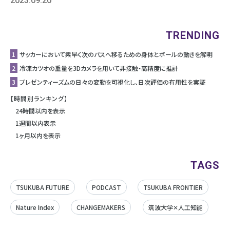
2023.09.20
TRENDING
1
サッカーにおいて素早く次のパスへ移るための身体とボールの動きを解明
2
冷凍カツオの重量を3Dカメラを用いて非接触・高精度に推計
3
プレゼンティーズムの日々の変動を可視化し、日次評価の有用性を実証
【時間別ランキング】
24時間以内を表示
1週間以内表示
1ヶ月以内を表示
TAGS
TSUKUBA FUTURE
PODCAST
TSUKUBA FRONTIER
Nature Index
CHANGEMAKERS
筑波大学✕人工知能