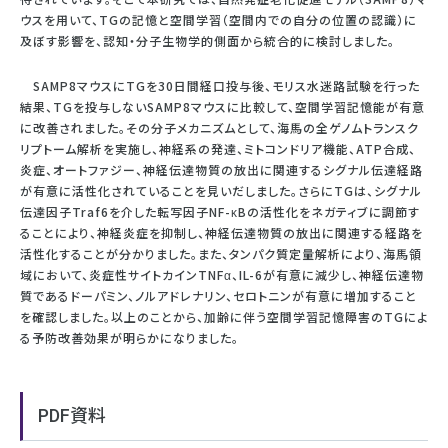
ウスを用いて、TGの記憶と空間学習（空間内での自分の位置の認識）に
及ぼす影響を、認知・分子生物学的側面から統合的に検討しました。
SAMP8マウスにTGを30日間経口投与後、モリス水迷路試験を行った
結果、TGを投与しないSAMP8マウスに比較して、空間学習記憶能が有意
に改善されました。その分子メカニズムとして、海馬の全ゲノムトランスク
リプトーム解析を実施し、神経系の発達、ミトコンドリア機能、ATP合成、
炎症、オートファジー、神経伝達物質の放出に関連するシグナル伝達経路
が有意に活性化されていることを見いだしました。さらにTGは、シグナル
伝達因子Traf6を介した転写因子NF-κBの活性化をネガティブに調節す
ることにより、神経炎症を抑制し、神経伝達物質の放出に関連する経路を
活性化することが分かりました。また、タンパク質定量解析により、海馬領
域において、炎症性サイトカインTNFα、IL-6が有意に減少し、神経伝達物
質であるドーパミン、ノルアドレナリン、セロトニンが有意に増加すること
を確認しました。以上のことから、加齢に伴う空間学習記憶障害のTGによ
る予防改善効果が明らかになりました。
PDF資料