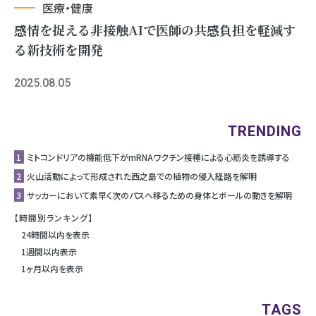
医療・健康
感情を捉える非接触AIで医師の共感負担を軽減す
る新技術を開発
2025.08.05
TRENDING
1
ミトコンドリアの機能低下がmRNAワクチン接種による心筋炎を誘導する
2
⽕⼭活動によって形成された⻄之島での植物の侵⼊経路を解明
3
サッカーにおいて素早く次のパスへ移るための身体とボールの動きを解明
【時間別ランキング】
24時間以内を表示
1週間以内表示
1ヶ月以内を表示
TAGS