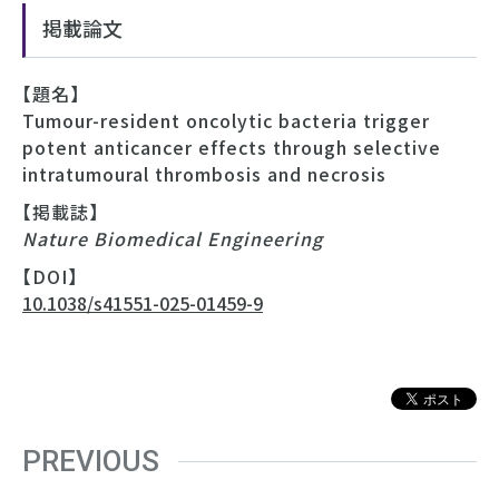
掲載論文
【題名】
Tumour-resident oncolytic bacteria trigger
potent anticancer effects through selective
intratumoural thrombosis and necrosis
【掲載誌】
Nature Biomedical Engineering
【DOI】
10.1038/s41551-025-01459-9
PREVIOUS