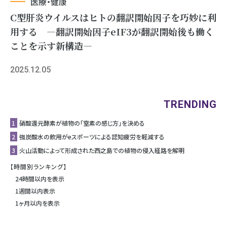
医療・健康
C型肝炎ウイルスはヒトの翻訳開始因子を巧妙に利
用する ―翻訳開始因子eIF3が翻訳開始後も働く
ことを示す新構造―
2025.12.05
TRENDING
1
硝酸還元酵素が植物の「窒素の感じ方」を決める
2
強炭酸水の飲用がeスポーツによる認知疲労を軽減する
3
⽕⼭活動によって形成された⻄之島での植物の侵⼊経路を解明
【時間別ランキング】
24時間以内を表示
1週間以内表示
1ヶ月以内を表示