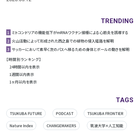
TRENDING
1
ミトコンドリアの機能低下がmRNAワクチン接種による心筋炎を誘導する
2
⽕⼭活動によって形成された⻄之島での植物の侵⼊経路を解明
3
サッカーにおいて素早く次のパスへ移るための身体とボールの動きを解明
【時間別ランキング】
24時間以内を表示
1週間以内表示
1ヶ月以内を表示
TAGS
TSUKUBA FUTURE
PODCAST
TSUKUBA FRONTIER
Nature Index
CHANGEMAKERS
筑波大学✕人工知能