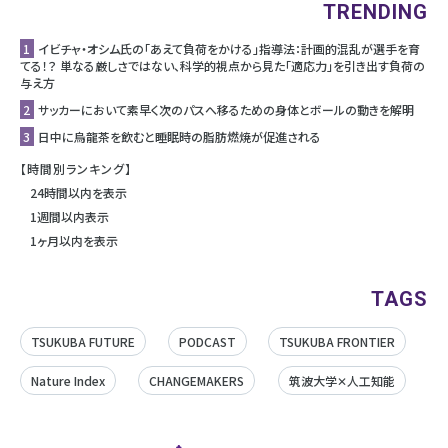
TRENDING
1
イビチャ・オシム氏の「あえて負荷をかける」指導法：計画的混乱が選手を育
てる！？ 単なる厳しさではない、科学的視点から見た「適応力」を引き出す負荷の
与え方
2
サッカーにおいて素早く次のパスへ移るための身体とボールの動きを解明
3
日中に烏龍茶を飲むと睡眠時の脂肪燃焼が促進される
【時間別ランキング】
24時間以内を表示
1週間以内表示
1ヶ月以内を表示
TAGS
TSUKUBA FUTURE
PODCAST
TSUKUBA FRONTIER
Nature Index
CHANGEMAKERS
筑波大学✕人工知能