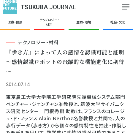
TSUKUBA
JOURNAL
テクノロジー・
医療・健康
生物・環境
社会・文化
材料
テクノロジー・材料
『歩き方』によって人の感情を認識可能と証明
～感情認識ロボットの飛躍的な機能進化に期待
～
2014.07.14
東京農工大学大学院工学研究院先端機械システム部門
ベンチャー・ジェンチャン准教授と、筑波大学サイバニク
ス研究センター 門根秀樹 助教は、フランスのコレージ
ュ・ド・フランス Alain Berthoz名誉教授と共同で、人の
歩行データ（歩き方）から個々の感情特性を抽出・作製し
たモデルを用いて、数学的に感情認識が可能であること