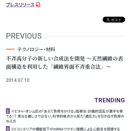
プレスリリース
PREVIOUS
テクノロジー・材料
不斉高分子の新しい合成法を開発 ～天然繊維の表
面構造を利用した「繊維界面不斉重合法」～
2014.07.10
TRENDING
1
イビチャ・オシム氏の「あえて負荷をかける」指導法：計画的混乱が選手を育
てる！？ 単なる厳しさではない、科学的視点から見た「適応力」を引き出す負荷の
与え方
2
ミトコンドリアの機能低下がmRNAワクチン接種による心筋炎を誘導する