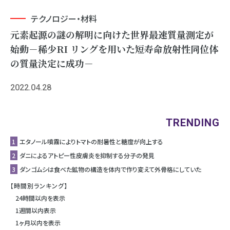
テクノロジー・材料
元素起源の謎の解明に向けた世界最速質量測定が
始動－稀少RI リングを用いた短寿命放射性同位体
の質量決定に成功－
2022.04.28
TRENDING
1
エタノール噴霧によりトマトの耐暑性と糖度が向上する
2
ダニによるアトピー性皮膚炎を抑制する分子の発見
3
ダンゴムシは食べた鉱物の構造を体内で作り変えて外骨格にしていた
【時間別ランキング】
24時間以内を表示
1週間以内表示
1ヶ月以内を表示