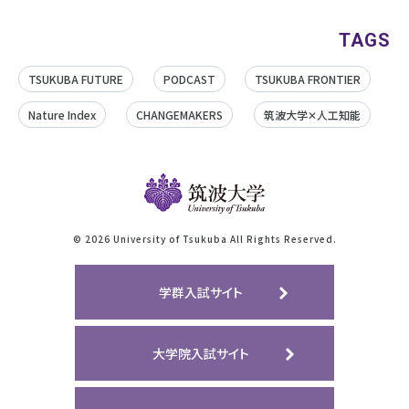
TAGS
TSUKUBA FUTURE
PODCAST
TSUKUBA FRONTIER
Nature Index
CHANGEMAKERS
筑波大学✕人工知能
©
2026 University of Tsukuba All Rights Reserved.
学群入試サイト
大学院入試サイト