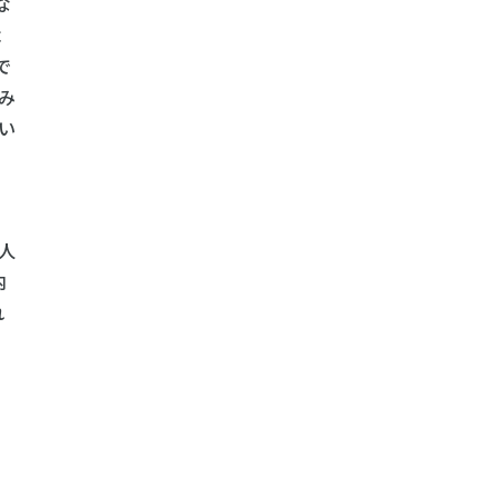
な
よ
で
み
い
人
内
れ