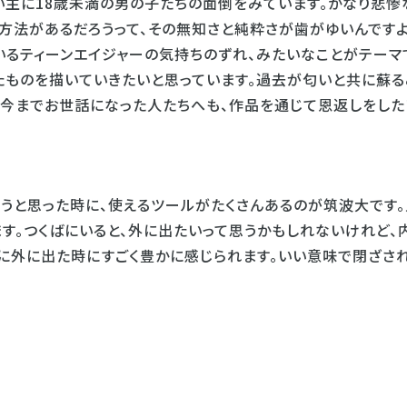
い主に18歳未満の男の子たちの面倒をみています。かなり悲惨
る方法があるだろうって、その無知さと純粋さが歯がゆいんです
にいるティーンエイジャーの気持ちのずれ、みたいなことがテーマ
ったものを描いていきたいと思っています。過去が匂いと共に蘇る
。今までお世話になった人たちへも、作品を通じて恩返しをした
うと思った時に、使えるツールがたくさんあるのが筑波大です。
す。つくばにいると、外に出たいって思うかもしれないけれど、
際に外に出た時にすごく豊かに感じられます。いい意味で閉ざさ