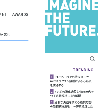
MNI
AWARDS
会・文化
TRENDING
1
ミトコンドリアの機能低下が
mRNAワクチン接種による心筋炎
を誘導する
2
トンボの進化過程と分岐年代を
分子系統解析により解明
3
過剰な炎症を鎮める脂質応答
の新機構を解明 －酵素処理した