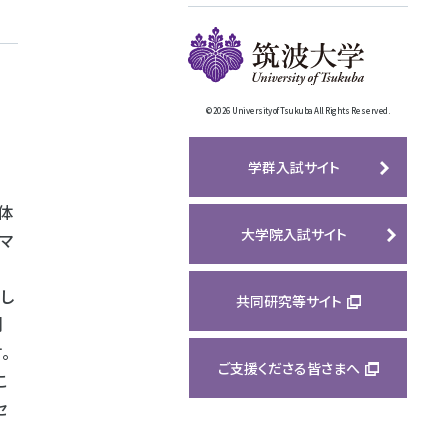
©
2026 University of Tsukuba All Rights Reserved.
学群入試サイト
体
大学院入試サイト
マ
し
共同研究等サイト
刺
。
ご支援くださる皆さまへ
こ
セ