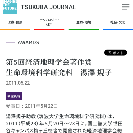
TSUKUBA
JOURNAL
テクノロジー・
医療・健康
生物・環境
社会・文化
材料
AWARDS
第5回経済地理学会著作賞
生命環境科学研究科 湯澤 規子
2011.05.22
教職員等
受賞日：2011年5月22日
湯澤規子助教（筑波大学生命環境科学研究科）は，
2011（平成23）年５月20日～23日に，国士舘大学世田
谷キャンパス梅ヶ丘校舎で開催された経済地理学会総