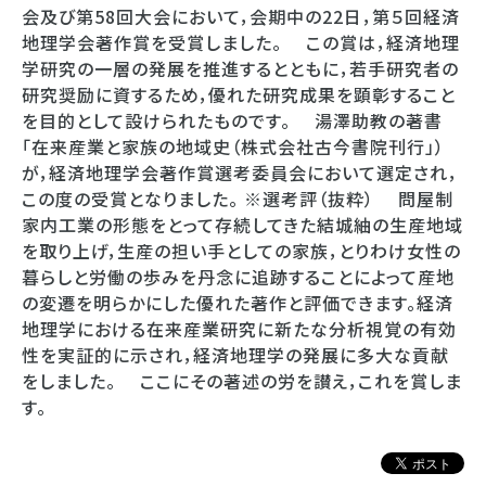
会及び第58回大会において，会期中の22日，第５回経済
地理学会著作賞を受賞しました。 この賞は，経済地理
学研究の一層の発展を推進するとともに，若手研究者の
研究奨励に資するため，優れた研究成果を顕彰すること
を目的として設けられたものです。 湯澤助教の著書
「在来産業と家族の地域史（株式会社古今書院刊行」）
が，経済地理学会著作賞選考委員会において選定され，
この度の受賞となりました。 ※選考評（抜粋） 問屋制
家内工業の形態をとって存続してきた結城紬の生産地域
を取り上げ，生産の担い手としての家族，とりわけ女性の
暮らしと労働の歩みを丹念に追跡することによって産地
の変遷を明らかにした優れた著作と評価できます。経済
地理学における在来産業研究に新たな分析視覚の有効
性を実証的に示され，経済地理学の発展に多大な貢献
をしました。 ここにその著述の労を讃え，これを賞しま
す。