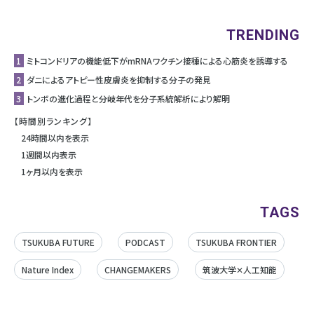
TRENDING
1
ミトコンドリアの機能低下がmRNAワクチン接種による心筋炎を誘導する
2
ダニによるアトピー性皮膚炎を抑制する分子の発見
3
トンボの進化過程と分岐年代を分子系統解析により解明
【時間別ランキング】
24時間以内を表示
1週間以内表示
1ヶ月以内を表示
TAGS
TSUKUBA FUTURE
PODCAST
TSUKUBA FRONTIER
Nature Index
CHANGEMAKERS
筑波大学✕人工知能