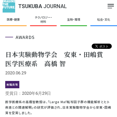
TSUKUBA
JOURNAL
テクノロジー・
医療・健康
生物・環境
社会・文化
材料
AWARDS
日本実験動物学会 安東・田嶋賞
医学医療系 高橋 智
2020.06.29
教職員等
受賞日：2020年6月29日
医学医療系の高橋智教授は、「Large Maf転写因子群の機能解析とヒト
疾患との関連解明」の研究が評価され、日本実験動物学会から安東・田嶋
賞を受賞しました。