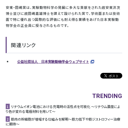
安東・田嶋賞は、実験動物科学の発展に多大な貢献をされた故安東洪次
博士並びに故田嶋嘉雄博士を讃えて設けられた賞で、学術面または技術
面で特に優れ且つ国際的な評価にも耐え得る業績をあげた日本実験動
物学会の正会員に授与されるものです。
関連リンク
公益社団法人 日本実験動物学会ウェブサイト
TRENDING
1
リチウムイオン電池における充電時の活性点を可視化 ～リチウム濃度によ
り色が変わる電極材料を用いて～
2
筋肉の幹細胞が増幅する仕組みを解明〜筋力低下や筋ジストロフィー治療
に期待〜