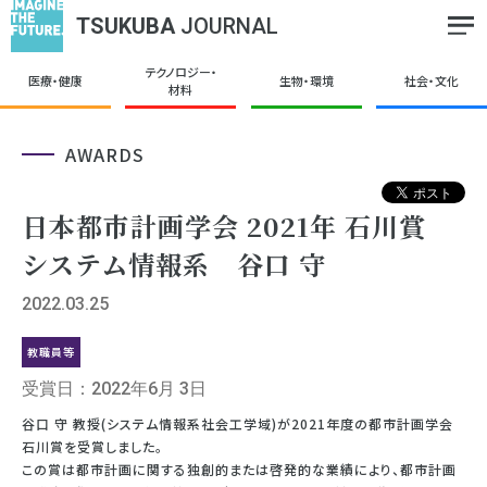
TSUKUBA
JOURNAL
テクノロジー・
医療・健康
生物・環境
社会・文化
材料
AWARDS
日本都市計画学会 2021年 石川賞
システム情報系 谷口 守
2022.03.25
教職員等
受賞日：2022年6月 3日
谷口 守 教授
(システム情報系
社会工学域
)
が
2021
年度の都市計画学会
石川賞を受賞しました。
この賞は都市計画に関する独創的または啓発的な業績により、都市計画