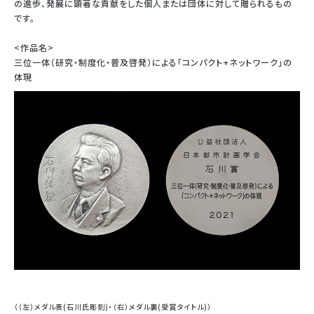
の進歩、発展に顕著な貢献をした個人または団体に対して贈られるもの
です。
<
作品名
>
三位一体（研究・制度化・普及啓発）による「コンパクト+ネットワーク」の
体現
（（左）メダル表(石川氏彫刻)・（右）メダル裏(受賞タイトル)）