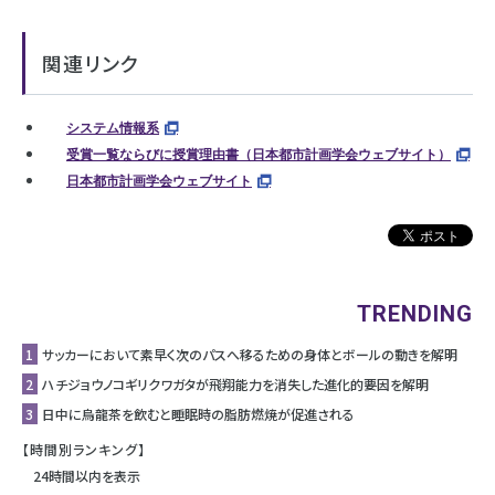
関連リンク
システム情報系
受賞一覧ならびに授賞理由書（日本都市計画学会ウェブサイト）
日本都市計画学会ウェブサイト
TRENDING
1
サッカーにおいて素早く次のパスへ移るための身体とボールの動きを解明
2
ハチジョウノコギリクワガタが飛翔能力を消失した進化的要因を解明
3
日中に烏龍茶を飲むと睡眠時の脂肪燃焼が促進される
【時間別ランキング】
24時間以内を表示