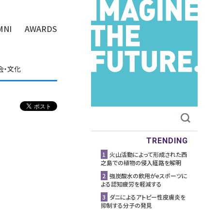
MNI
AWARDS
会・文化
TRENDING
1
⽕⼭活動によって形成された⻄
之島での植物の侵⼊経路を解明
2
強炭酸水の飲用がeスポーツに
よる認知疲労を軽減する
3
ダニによるアトピー性皮膚炎を
抑制する分子の発見