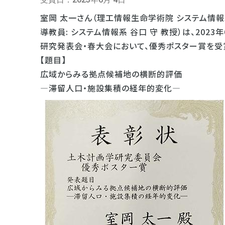
室岡 太一さん（理工情報生命学術院 システム情
導教員: システム情報系 谷口 守 教授）は、20
研究発表会・春大会において、優秀ポスター賞を受
【題目】
広域からみる拠点候補地の横断的評価
―滞留人口・施設集積の経年的変化―