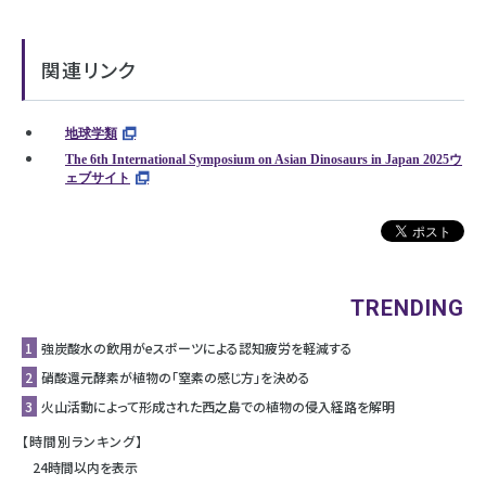
関連リンク
地球学類
The 6th International Symposium on Asian Dinosaurs in Japan 2025ウ
ェブサイト
TRENDING
1
強炭酸水の飲用がeスポーツによる認知疲労を軽減する
2
硝酸還元酵素が植物の「窒素の感じ方」を決める
3
⽕⼭活動によって形成された⻄之島での植物の侵⼊経路を解明
【時間別ランキング】
24時間以内を表示