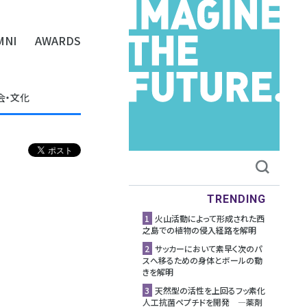
MNI
AWARDS
会・文化
TRENDING
1
⽕⼭活動によって形成された⻄
之島での植物の侵⼊経路を解明
2
サッカーにおいて素早く次のパ
スへ移るための身体とボールの動
きを解明
3
天然型の活性を上回るフッ素化
人工抗菌ペプチドを開発 ―薬剤