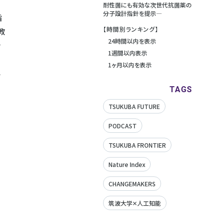
耐性菌にも有効な次世代抗菌薬の
分子設計指針を提示―
指
【時間別ランキング】
教
24時間以内を表示
ャ
1週間以内表示
1ヶ月以内を表示
再
TAGS
TSUKUBA FUTURE
PODCAST
TSUKUBA FRONTIER
Nature Index
CHANGEMAKERS
筑波大学✕人工知能