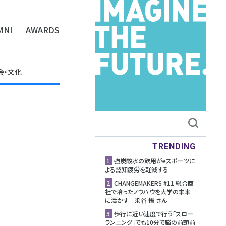
MNI
AWARDS
会・文化
TRENDING
1
強炭酸水の飲用がeスポーツに
よる認知疲労を軽減する
2
CHANGEMAKERS #11 総合商
社で培ったノウハウを大学の未来
に活かす 染谷 悟 さん
3
歩行に近い速度で行う「スロー
ランニング」でも10分で脳の前頭前