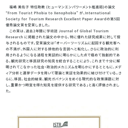
福嶋 美佐子 特任助教 (ヒューマンエンパワーメント推進局)の論文
“From Tourist Phobia to Xenophobia” が、International
Society for Tourism Research Excellent Paper Awardの第5回
優秀論文賞を受賞しました。
この賞は、過去2年間に学術誌 Journal of Global Tourism
Research に掲載された論文の中から、特に優れた研究成果に対して授
与されるものです。受賞論文は「オーバーツーリズムに起因する観光客へ
の不満が、外国人に対する排他的な言説へと転化し、さらに政治的に利
用されるようになる過程を実証的に明らかにした点で極めて独創的であ
る。観光研究と移民研究の知見を統合することにより、これまで十分に解
明されてこなかった社会・政治的メカニズムを明らかにするとともに、メデ
ィア分析と選挙データを用いて理論と実証を効果的に結び付けている。さ
らに、移民、社会的結束、観光ガバナンスをめぐる現代的な政策課題に対
し、重要かつ時宜を得た知見を提供する研究である」と高く評価されまし
た。