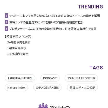
TRENDING
1
サッカーにおいて素早く次のパスへ移るための身体とボールの動きを解明
2
冷凍カツオの重量を3Dカメラを用いて非接触・高精度に推計
3
プレゼンティーズムの日々の変動を可視化し、日次評価の有用性を実証
【時間別ランキング】
24時間以内を表示
1週間以内表示
1ヶ月以内を表示
TAGS
TSUKUBA FUTURE
PODCAST
TSUKUBA FRONTIER
Nature Index
CHANGEMAKERS
筑波大学✕人工知能