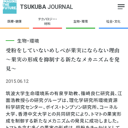
TSUKUBA
JOURNAL
テクノロジー・
医療・健康
生物・環境
社会・文化
材料
生物・環境
受粉をしていないめしべが果実にならない理由
～果実の形成を抑制する新たなメカニズムを発
見～
2015.06.12
筑波大学生命環境系の有泉亨助教、篠崎良仁研究員、江
面浩教授らの研究グループは、理化学研究所環境資源
科学研究センター、ボイス・トンプソン研究所、コーネル
大学、香港中文大学との共同研究により、トマトの果実形
成を制御する新たなメカニズムの発見に成功しました。
トマトを含む多くの果実の形成は、受粉をきっかけとして