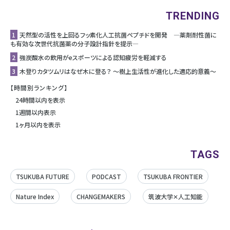
TRENDING
1
天然型の活性を上回るフッ素化人工抗菌ペプチドを開発 ―薬剤耐性菌に
も有効な次世代抗菌薬の分子設計指針を提示―
2
強炭酸水の飲用がeスポーツによる認知疲労を軽減する
3
木登りカタツムリはなぜ木に登る？ ～樹上生活性が進化した適応的意義～
【時間別ランキング】
24時間以内を表示
1週間以内表示
1ヶ月以内を表示
TAGS
TSUKUBA FUTURE
PODCAST
TSUKUBA FRONTIER
Nature Index
CHANGEMAKERS
筑波大学✕人工知能