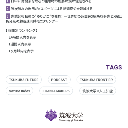
1
日中に烏龍茶を飲むと睡眠時の脂肪燃焼が促進される
2
強炭酸水の飲用がeスポーツによる認知疲労を軽減する
3
光誘起相転移の"ゆりかご"を発見！ ―世界初の超高速X線吸収分光とX線回
折分光の超高速同時モニタリング―
【時間別ランキング】
24時間以内を表示
1週間以内表示
1ヶ月以内を表示
TAGS
TSUKUBA FUTURE
PODCAST
TSUKUBA FRONTIER
Nature Index
CHANGEMAKERS
筑波大学✕人工知能