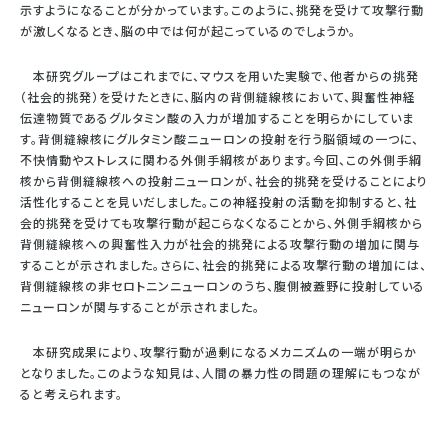
示すようになることが分かっています。このように、挑発を受けて攻撃行動
が激しくなるとき、脳の中では何が起こっているのでしょうか。
本研究グループはこれまでに、マウスを用いた実験で、他者からの挑発
（社会的挑発）を受けたときに、脳内の背側縫線核において、興奮性神経
伝達物質であるグルタミン酸の入力が増加することを明らかにしていま
す。背側縫線核にグルタミン酸ニューロンの投射を行う脳領域の一つに、
不快情動やストレスに関わる外側手綱核があります。今回、この外側手綱
核から背側縫線核への投射ニューロンが、社会的挑発を受けることにより
活性化することを見いだしました。この神経投射の活動を抑制すると、社
会的挑発を受けても攻撃行動が起こらなくなることから、外側手綱核から
背側縫線核への興奮性入力が社会的挑発による攻撃行動の増加に関与
することが示されました。さらに、社会的挑発による攻撃行動の増加には、
背側縫線核の非セロトニンニューロンのうち、腹側被蓋野に投射している
ニューロンが関与することが示されました。
本研究成果により、攻撃行動が過剰になるメカニズムの一端が明らか
となりました。このような知見は、人間の暴力性の問題の理解にもつなが
ると考えられます。