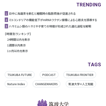
TRENDING
1
日中に烏龍茶を飲むと睡眠時の脂肪燃焼が促進される
2
ミトコンドリアの機能低下がmRNAワクチン接種による心筋炎を誘導する
3
ハサミムシ類のハサミや子育ての特徴が形成された進化過程を解明
【時間別ランキング】
24時間以内を表示
1週間以内表示
1ヶ月以内を表示
TAGS
TSUKUBA FUTURE
PODCAST
TSUKUBA FRONTIER
Nature Index
CHANGEMAKERS
筑波大学✕人工知能