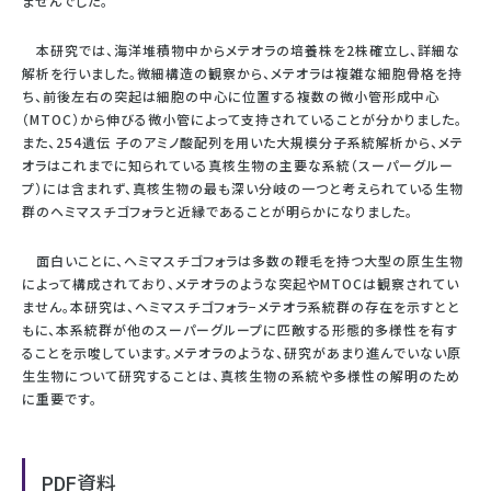
ませんでした。
本研究では、海洋堆積物中からメテオラの培養株を2株確⽴し、詳細な
解析を⾏いました。微細構造の観察から、メテオラは複雑な細胞⾻格を持
ち、前後左右の突起は細胞の中⼼に位置する複数の微⼩管形成中⼼
（MTOC）から伸びる微⼩管によって⽀持されていることが分かりました。
また、254遺伝 ⼦のアミノ酸配列を⽤いた⼤規模分⼦系統解析から、メテ
オラはこれまでに知られている真核⽣物の主要な系統（スーパーグルー
プ）には含まれず、真核⽣物の最も深い分岐の⼀つと考えられている⽣物
群のヘミマスチゴフォラと近縁であることが明らかになりました。
⾯⽩いことに、ヘミマスチゴフォラは多数の鞭⽑を持つ⼤型の原⽣⽣物
によって構成されており、メテオラのような突起やMTOCは観察されてい
ません。本研究は、ヘミマスチゴフォラ−メテオラ系統群の存在を⽰すとと
もに、本系統群が他のスーパーグループに匹敵する形態的多様性を有す
ることを⽰唆しています。メテオラのような、研究があまり進んでいない原
⽣⽣物について研究することは、真核⽣物の系統や多様性の解明のため
に重要です。
PDF資料