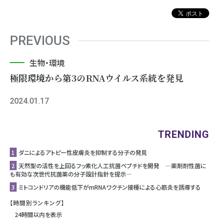
PREVIOUS
生物・環境
極限環境から第3のRNAウイルス系統を発見
2024.01.17
TRENDING
1
ダニによるアトピー性皮膚炎を抑制する分子の発見
2
天然型の活性を上回るフッ素化人工抗菌ペプチドを開発 ―薬剤耐性菌に
も有効な次世代抗菌薬の分子設計指針を提示―
3
ミトコンドリアの機能低下がmRNAワクチン接種による心筋炎を誘導する
【時間別ランキング】
24時間以内を表示