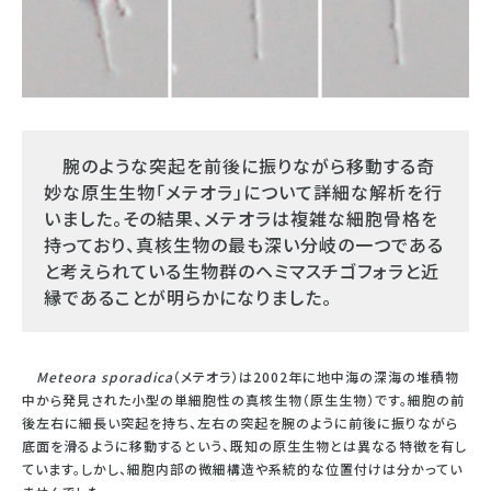
腕のような突起を前後に振りながら移動する奇
妙な原⽣⽣物「メテオラ」について詳細な解析を⾏
いました。その結果、メテオラは複雑な細胞⾻格を
持っており、真核⽣物の最も深い分岐の⼀つである
と考えられている⽣物群のヘミマスチゴフォラと近
縁であることが明らかになりました。
Meteora sporadica
（メテオラ）は2002年に地中海の深海の堆積物
中から発⾒された⼩型の単細胞性の真核⽣物（原⽣⽣物）です。細胞の前
後左右に細⻑い突起を持ち、左右の突起を腕のように前後に振りながら
底⾯を滑るように移動するという、既知の原⽣⽣物とは異なる特徴を有し
ています。しかし、細胞内部の微細構造や系統的な位置付けは分かってい