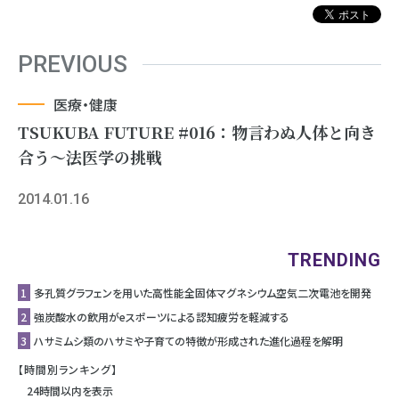
PREVIOUS
医療・健康
TSUKUBA FUTURE #016：物言わぬ人体と向き
合う～法医学の挑戦
2014.01.16
TRENDING
1
多孔質グラフェンを用いた高性能全固体マグネシウム空気二次電池を開発
2
強炭酸水の飲用がeスポーツによる認知疲労を軽減する
3
ハサミムシ類のハサミや子育ての特徴が形成された進化過程を解明
【時間別ランキング】
24時間以内を表示