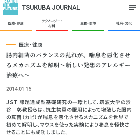
TSUKUBA
JOURNAL
テクノロジー・
医療・健康
生物・環境
社会・文化
材料
医療・健康
腸内細菌のバランスの乱れが、喘息を悪化させ
るメカニズムを解明～新しい発想のアレルギー
治療へ～
2014.01.16
ＪＳＴ 課題達成型基礎研究の一環として、筑波大学の渋
谷 彰教授らは、抗生物質の服用によって増殖した腸内
の真菌（カビ）が喘息を悪化させるメカニズムを世界で
初めて解明し、マウスを使った実験により喘息を軽快さ
せることにも成功しました。