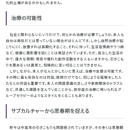
化的土壌があるのかもしれません。
治療の可能性
社会と関わらないというだけで、何らかの治療が必要でしょうか。本人も
自分は病気だとは思っていない場合がほとんどです。しかし自然治癒が起
こりにくく、放置すれば長期化すること、それに伴って、生活習慣病やうつ病
など、健康に悪影響を招くことは実証されています。ただ、孤立した生活の
中で、偉大な発明・発見や優れた創作活動をする人もいますから、引きこも
りを悪あるいは異常と、短絡的に言い切ることはできません。
しかしながら、本人がなんとかしたいと思えば、治療や支援は可能です。
その時に最も有効なのは対話。医師だけでなく、同じような経験をした人
たちとの対話も重要です。本人の問題意識の乏しさや家族関係のトラブル
など、共通した課題を含んでいることから、依存症の治療に用いられるグ
ループセラピーのようなスタイルをとることもあります。
サブカルチャーから思春期を捉える
昨今は中高年の引きこもりも問題視されていますが、その多くは思春期