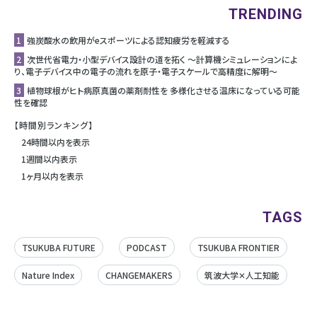
TRENDING
1
強炭酸水の飲用がeスポーツによる認知疲労を軽減する
2
次世代省電力・小型デバイス設計の道を拓く ～計算機シミュレーションによ
り、電子デバイス中の電子の流れを原子・電子スケールで高精度に解明～
3
植物球根がヒト病原真菌の薬剤耐性を 多様化させる温床になっている可能
性を確認
【時間別ランキング】
24時間以内を表示
1週間以内表示
1ヶ月以内を表示
TAGS
TSUKUBA FUTURE
PODCAST
TSUKUBA FRONTIER
Nature Index
CHANGEMAKERS
筑波大学✕人工知能