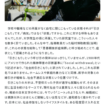
学校や職場などの所属がなく自宅に閉じこもっている状態――それが「引き
こもり」です。「病気」ではなく「状態」ですから、これに対する呼称もありま
せんでしたが、大学院生の頃に所属していた研究室では、こういった人々
を数多く診ていました。そんな中で、指導教員だった稲村博助教授(当時)
が、これらの状態を総称して「思春期挫折症候群」と呼び始めたことで、症
状として認識されるようになりました。
「引きこもり」という呼び方の発祥ははっきりしていませんが、1980年代
にアメリカで作られた精神障害の診断基準に「Social withdrawal」とい
う記述があり、「社会的引きこもり」と訳されていました。しかしこれも診断
名ではありません。ホームレスや家庭内暴力などと同様、医学の対象との
線引きが曖昧な、社会不適応な状態という位置づけです。
引きこもりの大半は、不登校だった子供が進学も就職もせず、そのまま
同じ生活を続けるケースです。現代社会では異質な人々と捉えられるもの
の、戦前の日本文学の中には、今でいう「ニート」のような人や、結婚前に
は親族以外とはほとんど接触しない女性などが、違和感なく描かれていま
す。日本には、社会参加をしないライフスタイルを、ある程度受け入れる文