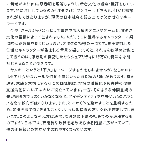
に発端があります。思春期を理解しようと、若者文化の観察・批評もしてい
ます。特に注目しているのが「オタク」と「ヤンキー」。どちらも、何かと揶揄
されがちではありますが、現代の日本社会を語る上では欠かせないキー
ワードです。
今や「クールジャパン」として世界中で人気のアニメやゲームも、オタク
文化の蓄積によって生まれました。ただ、そこに登場するキャラクターに疑
似的恋愛感情を抱くというのが、オタクの特徴の一つです。現実離れした
無垢なキャラクターが生まれる背景を探っていくと、それらを欲望の対象と
して扱うのは、思春期の倒錯したセクシュアリティに特有の、特殊な才能
だと考えることができます。
ヤンキーというと「不良」をイメージするかもしれませんが、彼らの中に
はタテ社会的なルールや行動主義といったある種の「軸」があります。筋を
通す、家族を大切にするなどの価値観は、地域の活性化や災害時の復興
支援活動においては大いに役立っています。一方、そのような仲間意識の
強い集団内でうまくいかなくなると、アイデンティティを見失い、心のバラン
スを崩す傾向が強くなります。また、とにかく体を動かすことを重視するた
め、知識を得て深く考えることや、いわゆる格調の高い文化を否定してしま
います。このような考え方は通常、経済的に下層の社会でのみ通用するも
のですが、日本では、芸能界や政界を始めあらゆる階層に広がっていて、
他の価値観との対立が生まれやすくなっています。