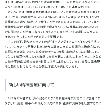
はしばしばあります。周囲との対話が断絶し、一人の世界に入り込んでし
まうと、症状はこじれていきます。引きこもりは、その典型なのです。
ということは、治療のカギは対話を開くこと。患者との信頼関係を築くだ
けで、かなりの改善がみられるようになります。「人薬(ひとぐすり)」という
言葉がある通り、結局、人を癒すことができるのは人の存在。むしろ、薬や
精神療法だけで同じような効果を得ようとしても、簡単にはいかないでし
ょう。関わることが毒になってしまう人もいますが、それは即ち、人が人に
変化をもたらすことができるという証明です。
そこで目下、取り組んでいるのが「オープンダイアローグ」という手法で
す。フィンランドで開発された、統合失調症のための画期的な治療方法で、
医師と患者だけでなく、医療者のチーム、患者、家族がともに対話し、そこ
で生じる相互作用によって自然に治癒が起こります。これを引きこもりなど
の社会不適応状態の治療・支援に応用しようとしています。実際に臨床現
場に取り入れてみて、その効果に手応えを感じています。
新しい精神医療に向けて
SNSなどが普及し、外へ出ることなく交友範囲を広げることが容易にな
りました。反面、相手への気配りが先に立ち、正直に気持ちを吐露すること