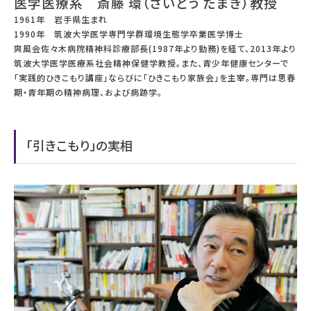
医学医療系 斎藤 環（さいとう たまき）教授
1961年 岩手県生まれ
1990年 筑波大学医学専門学群環境生態学卒業医学博士
爽風会佐々木病院精神科診療部長(1987年より勤務)を経て、2013年より
筑波大学医学医療系社会精神保健学教授。また、青少年健康センターで
「実践的ひきこもり講座」ならびに「ひきこもり家族会」を主宰。専門は思春
期・青年期の精神病理、および病跡学。
「引きこもり」の実相