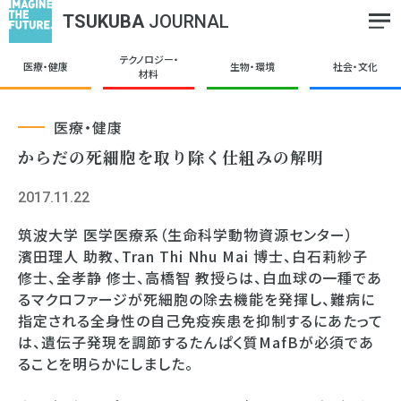
TSUKUBA
JOURNAL
テクノロジー・
医療・健康
生物・環境
社会・文化
材料
医療・健康
からだの死細胞を取り除く仕組みの解明
2017.11.22
筑波大学 医学医療系（生命科学動物資源センター）
濱田理人 助教、Tran Thi Nhu Mai 博士、白石莉紗子
修士、全孝静 修士、高橋智 教授らは、白血球の一種であ
るマクロファージが死細胞の除去機能を発揮し、難病に
指定される全身性の自己免疫疾患を抑制するにあたって
は、遺伝子発現を調節するたんぱく質MafBが必須であ
ることを明らかにしました。