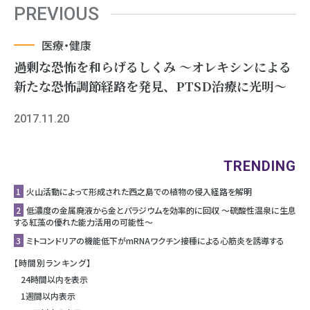
PREVIOUS
医療・健康
過剰な恐怖を和らげるしくみ ～オレキシンによる
新たな恐怖調節経路を発見、PTSD治療に光明～
2017.11.20
TRENDING
1
⽕⼭活動によって形成された⻄之島での植物の侵⼊経路を解明
2
低濃度の金属廃液から金とパラジウムを効率的に回収 ～硫酸性温泉に生息
する紅藻の優れた能力活用の可能性～
3
ミトコンドリアの機能低下がmRNAワクチン接種による心筋炎を誘導する
【時間別ランキング】
24時間以内を表示
1週間以内表示