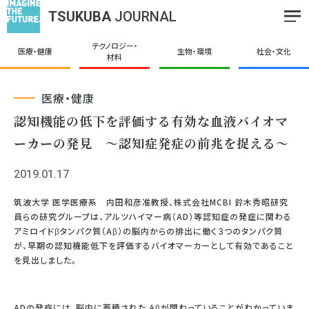
TSUKUBA
JOURNAL
テクノロジー・
医療・健康
生物・環境
社会・文化
材料
医療・健康
認知機能の低下を評価する有効な血液バイオマ
ーカーの発見 ～認知症発症の前兆を捉える～
2019.01.17
筑波大学 医学医療系 内田和彦准教授、株式会社MCBI 鈴木秀昭研究
員らの研究グループは、アルツハイマー病（AD）等認知症の発症に関わる
アミロイドβタンパク質（Aβ）の脳内からの排出に働く３つのタンパク質
が、早期の認知機能低下を評価するバイオマーカーとして有効であること
を見出しました。
ADの発症には、脳内に蓄積された Aβが関わっていることがわかっていま