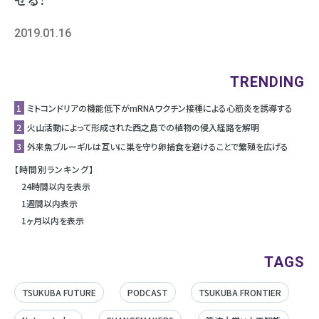
2019.01.16
TRENDING
1
ミトコンドリアの機能低下がmRNAワクチン接種による心筋炎を誘導する
2
⽕⼭活動によって形成された⻄之島での植物の侵⼊経路を解明
3
外来魚ブルーギルは互いに巣を守り卵捕食を避けることで繁殖を広げる
【時間別ランキング】
24時間以内を表示
1週間以内表示
1ヶ月以内を表示
TAGS
TSUKUBA FUTURE
PODCAST
TSUKUBA FRONTIER