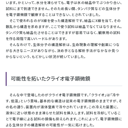
います。かといって、水分を凍らせても、電子は氷の結晶中でぶつかり合い、
試料にまで到達できません。そのため長い間、タンパク質などの生体分子
を電子顕微鏡で観察することはできない、とされていました。
そこで使われるのがX線を使った構造解析です。結晶にX線を当て、その
散乱から構造を求めますが、ここで使う試料は結晶でなくてはなりません。
タンパク質も結晶化させることはできますが容易ではなく、観察用の試料
を作る段階で高いハードルがあります。
そんなわけで、生体分子の構造解析は、生命現象の理解や創薬につな
がる大きなニーズがありながら、決め手となる解析手法がなかなか見つ
からないという、もどかしい状況が続いていました。
可能性を拓いたクライオ電子顕微鏡
そんな中で登場したのがクライオ電子顕微鏡です。「クライオ」は「冷や
す、低温」という意味。基本的な構造は従来の電子顕微鏡のままですが、そ
の名の通り、装置内が液体窒素で冷やされています。この冷えた装置に、
液体に近い状態のまま凍らせた試料を挿入します。試料を冷却しているこ
とで電子線による試料の損傷も抑えられます。これによって、電子顕微鏡に
よる生体分子の構造解析の可能性が一気に拓けました。