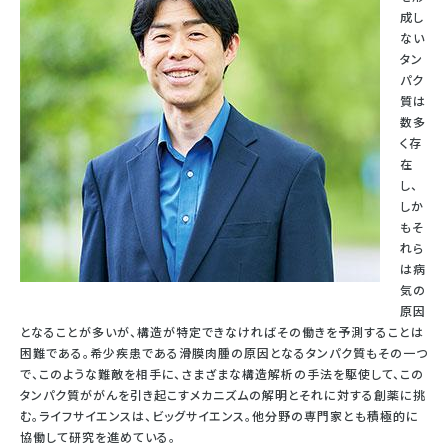
成し
ない
タン
パク
質は
数多
く存
在
し、
しか
もそ
れら
は病
気の
原因
となることが多いが、構造が特定できなければその働きを予測することは
困難である。希少疾患である滑膜肉腫の原因となるタンパク質もその一つ
で、このような難敵を相手に、さまざまな構造解析の手法を駆使して、この
タンパク質ががんを引き起こすメカニズムの解明とそれに対する創薬に挑
む。ライフサイエンスは、ビッグサイエンス。他分野の専門家とも積極的に
協働して研究を進めている。