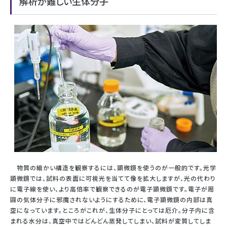
解析が難しい生体分子
物質の細かい構造を観察するには、顕微鏡を使うのが一般的です。光学
顕微鏡では、試料の表面に可視光を当てて像を拡大しますが、光の代わり
に電子線を使い、より高倍率で観察できるのが電子顕微鏡です。電子が周
囲の気体分子に邪魔されないようにするために、電子顕微鏡の内部は真
空になっています。ところがこれが、生体分子にとっては厄介。分子内に含
まれる水分は、真空中ではどんどん蒸発してしまい、試料が変質してしま