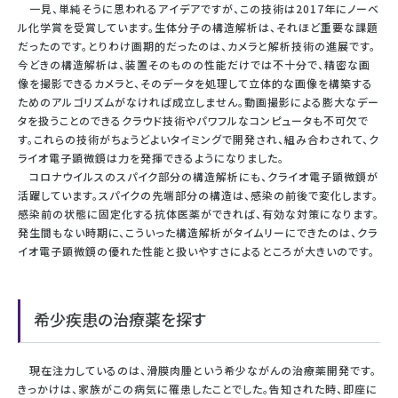
一見、単純そうに思われるアイデアですが、この技術は2017年にノーベ
ル化学賞を受賞しています。生体分子の構造解析は、それほど重要な課題
だったのです。とりわけ画期的だったのは、カメラと解析技術の進展です。
今どきの構造解析は、装置そのものの性能だけでは不十分で、精密な画
像を撮影できるカメラと、そのデータを処理して立体的な画像を構築する
ためのアルゴリズムがなければ成立しません。動画撮影による膨大なデー
タを扱うことのできるクラウド技術やパワフルなコンピュータも不可欠で
す。これらの技術がちょうどよいタイミングで開発され、組み合わされて、ク
ライオ電子顕微鏡は力を発揮できるようになりました。
コロナウイルスのスパイク部分の構造解析にも、クライオ電子顕微鏡が
活躍しています。スパイクの先端部分の構造は、感染の前後で変化します。
感染前の状態に固定化する抗体医薬ができれば、有効な対策になります。
発生間もない時期に、こういった構造解析がタイムリーにできたのは、クラ
イオ電子顕微鏡の優れた性能と扱いやすさによるところが大きいのです。
希少疾患の治療薬を探す
現在注力しているのは、滑膜肉腫という希少ながんの治療薬開発です。
きっかけは、家族がこの病気に罹患したことでした。告知された時、即座に