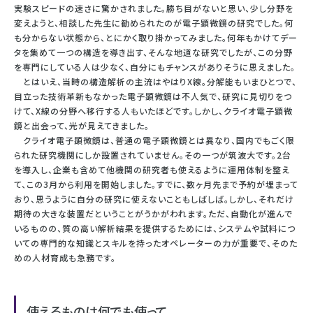
実験スピードの速さに驚かされました。勝ち目がないと思い、少し分野を
変えようと、相談した先生に勧められたのが電子顕微鏡の研究でした。何
も分からない状態から、とにかく取り掛かってみました。何年もかけてデー
タを集めて一つの構造を導き出す、そんな地道な研究でしたが、この分野
を専門にしている人は少なく、自分にもチャンスがありそうに思えました。
とはいえ、当時の構造解析の主流はやはりX線。分解能もいまひとつで、
目立った技術革新もなかった電子顕微鏡は不人気で、研究に見切りをつ
けて、X線の分野へ移行する人もいたほどです。しかし、クライオ電子顕微
鏡と出会って、光が見えてきました。
クライオ電子顕微鏡は、普通の電子顕微鏡とは異なり、国内でもごく限
られた研究機関にしか設置されていません。その一つが筑波大です。2台
を導入し、企業も含めて他機関の研究者も使えるように運用体制を整え
て、この3月から利用を開始しました。すでに、数ヶ月先まで予約が埋まって
おり、思うように自分の研究に使えないこともしばしば。しかし、それだけ
期待の大きな装置だということがうかがわれます。ただ、自動化が進んで
いるものの、質の高い解析結果を提供するためには、システムや試料につ
いての専門的な知識とスキルを持ったオペレーターの力が重要で、そのた
めの人材育成も急務です。
使えるものは何でも使って