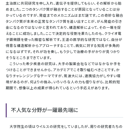
主治医に共同研究を申し入れ、遺伝子を提供してもらい、その解析から始
めました。二つのタンパク質が融合することが原因となっていることは分
かっているのですが、発症までのメカニズムはまだ謎です。この奇妙な融合
タンパク質が本来の正常なタンパク質を追い出すことが、がん発症の引き
金になるのではないかと言われており、構造解析によって、その一端を捉
えることに成功しました。ここで決定的な役割を果たしたのも、クライオ電
子顕微鏡を使った精密な解析です。王道の医学的な研究ではなく、自分が
得意な構造解析からアプローチすることで、病気に対する知見が多角的
になるはずです。それが功を奏し、もう少しで治療の手がかりが見つかり
そうなところまできています。
こういった希少疾患の研究は、大手の製薬会社などではなかなか手を
つけることができませんから、アカデミアでこそ取り組むべきことです。か
なりチャレンジングなテーマですが、筑波大には、連携協力がしやすい環
境があるのが、何よりの強み。いろいろな人の力も借りながら、比較的短
期間で、想像以上の成果が得られているという手応えがあります。
不人気な分野が一躍最先端に
大学院生の頃はウイルスの研究をしていましたが、周りの研究者たちの