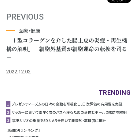
PREVIOUS
医療・健康
「Ⅰ型コラーゲンを介した腸上皮の炎症・再生機
構の解明」－細胞外基質が細胞運命の転換を司る
－
2022.12.02
TRENDING
1
プレゼンティーズムの日々の変動を可視化し、日次評価の有用性を実証
2
サッカーにおいて素早く次のパスへ移るための身体とボールの動きを解明
3
冷凍カツオの重量を3Dカメラを用いて非接触・高精度に推計
【時間別ランキング】