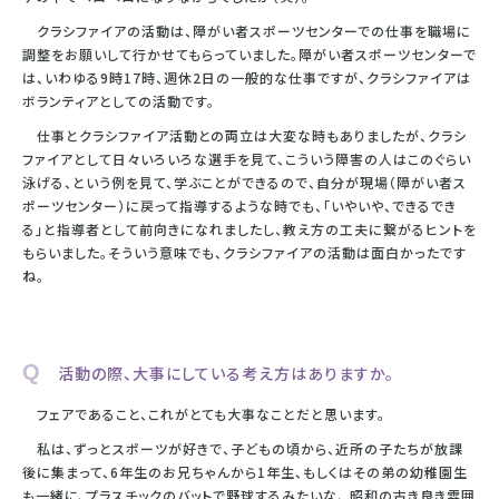
クラシファイアの活動は、障がい者スポーツセンターでの仕事を職場に
調整をお願いして行かせてもらっていました。障がい者スポーツセンターで
は、いわゆる9時17時、週休2日の一般的な仕事ですが、クラシファイアは
ボランティアとしての活動です。
仕事とクラシファイア活動との両立は大変な時もありましたが、クラシ
ファイアとして日々いろいろな選手を見て、こういう障害の人はこのぐらい
泳げる、という例を見て、学ぶことができるので、自分が現場（障がい者ス
ポーツセンター）に戻って指導するような時でも、「いやいや、できるでき
る」と指導者として前向きになれましたし、教え方の工夫に繋がるヒントを
もらいました。そういう意味でも、クラシファイアの活動は面白かったです
ね。
Q 活動の際、大事にしている考え方はありますか。
フェアであること、これがとても大事なことだと思います。
私は、ずっとスポーツが好きで、子どもの頃から、近所の子たちが放課
後に集まって、6年生のお兄ちゃんから1年生、もしくはその弟の幼稚園生
も一緒に、プラスチックのバットで野球するみたいな、 昭和の古き良き雰囲