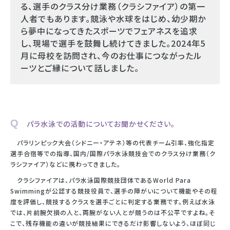
る、選手のクラス分け業務（クラシファイア）の第一
人者でもあります。競泳や水球をはじめ、幼少期か
ら夢中になってきたスポーツでフェアネスを追求
し、現場で選手を鼓舞し続けてきました。2024年5
月に母校を訪問され、今のお仕事につながったル
ーツとご縁について話しました。
Q パラ水泳での活動についてお聞かせください。
パラリンピック大会（シドニー・アテネ）等の代表チーム引率、強化指定
選手合宿等での指導、国内/国際パラ水泳競技会でのクラス分け業務（ク
ラシファイア）などに携わってきました。
クラシファイアは、パラ水泳国際競技団体であるWorld Para
Swimmingが公認する競技役員で、選手の障がいについて機能やその程
度を評価し、競技するクラスを選手ごとに判定する業務です。例えば水泳
では、片前腕欠損の人と、両腕がない人とが競うのは不公平ですよね。そ
こで、残存機能の違いが競技結果にできるだけ影響しないよう、ほぼ同じ