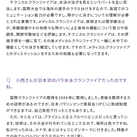
テクニカルクラシファイアは、水泳の泳ぎを見るというパートを主に担
当します。国際大会では海外の選手のクラス分けをするので、英語でのコ
ミュニケーション能力が必要ですし、障がいと泳ぎについての理解が必要
とされる業務です。メディカルクラシファイアは、医師または理学療法士
が、脊髄損傷やその他様々な障がいによる身体の機能について筋力や協
調性、関節可動域などを評価します。テクニカルクラシファイアは、その評
価手順を一緒に見て、その後メディカルクラシファイアと一緒に水中での
機能としての泳ぎを確認していきます。ですので、メディカルクラシファイア
とのディスカッションをするための知識も必要になってきます。
Q 小西さんが日本初のパラ水泳クラシファイアだったのです
ね。
国際クラシファイアの取得を2006年に取得しました。資格を取得するた
めの研修があるのですが、日本パラリンピック委員会（JPC）に助成制度
ができるまでは、自己負担で行ったときもありました。
ただ、今となっては、プライスレスなエクスペリエンスだったと思ってい
ます。研修は、その大会が行われているところなので、場所は色々ですね。
私が行ったのは、カナダ、あとはチェコとデンマークに行きました。時差ボ
ケの中でヘロヘロになりながらでしたが（笑）。