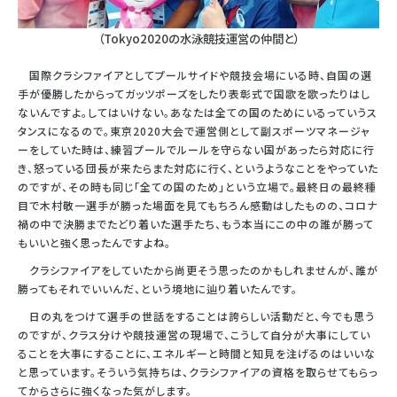
（Tokyo2020の水泳競技運営の仲間と）
国際クラシファイアとしてプールサイドや競技会場にいる時、自国の選
手が優勝したからってガッツポーズをしたり表彰式で国歌を歌ったりはし
ないんですよ。してはいけない。あなたは全ての国のためにいるっていうス
タンスになるので。東京2020大会で運営側として副スポーツマネージャ
ーをしていた時は、練習プールでルールを守らない国があったら対応に行
き、怒っている団長が来たらまた対応に行く、というようなことをやっていた
のですが、その時も同じ「全ての国のため」という立場で。最終日の最終種
目で木村敬一選手が勝った場面を見てもちろん感動はしたものの、コロナ
禍の中で決勝までたどり着いた選手たち、もう本当にこの中の誰が勝って
もいいと強く思ったんですよね。
クラシファイアをしていたから尚更そう思ったのかもしれませんが、誰が
勝ってもそれでいいんだ、という境地に辿り着いたんです。
日の丸をつけて選手の世話をすることは誇らしい活動だと、今でも思う
のですが、クラス分けや競技運営の現場で、こうして自分が大事にしてい
ることを大事にすることに、エネルギーと時間と知見を注げるのはいいな
と思っています。そういう気持ちは、クラシファイアの資格を取らせてもらっ
てからさらに強くなった気がします。