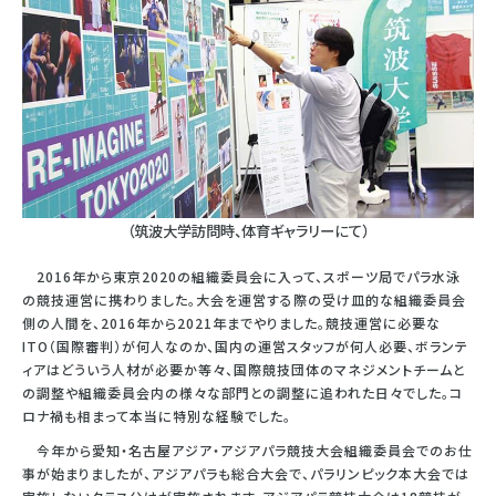
（筑波大学訪問時、体育ギャラリーにて）
2016年から東京2020の組織委員会に入って、スポーツ局でパラ水泳
の競技運営に携わりました。大会を運営する際の受け皿的な組織委員会
側の人間を、2016年から2021年までやりました。競技運営に必要な
ITO（国際審判）が何人なのか、国内の運営スタッフが何人必要、ボランテ
ィアはどういう人材が必要か等々、国際競技団体のマネジメントチームと
の調整や組織委員会内の様々な部門との調整に追われた日々でした。コ
ロナ禍も相まって本当に特別な経験でした。
今年から愛知・名古屋アジア・アジアパラ競技大会組織委員会でのお仕
事が始まりましたが、アジアパラも総合大会で、パラリンピック本大会では