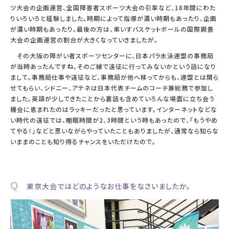
ツ大会の企画運営、全国障害者スポーツ大会の引率など、18年間にわた
りいろいろと経験しました。時期によって指導が濃い時期もあったり、企画
が濃い時期もあったり。最後の方は、車いすバスケットボールの国際親善
大会の企画運営の割合が大きくなっていきましたが。
その大阪の障がい者スポーツセンターに、日本パラ水泳連盟の事務局
が当時あったんですね。そのご縁で遠征に行ってみないかという話になり
まして。事務局仕事や遠征など、事務局が他へ移ってからも、連盟とは関ら
せてもらい、シドニー、アテネは日本代表チームのコーチ兼総務で参加し
ました。英語が少しできたことから裏話も含めていろんな場面に立ち会う
機会に恵まれたのはラッキーだったと思っています。インターネットなどな
い時代の遠征では、睡眠時間が2、3時間という時もあったので、「もうやめ
てやる！」などと思いながらやっていたこともありましたが、通常なら知らな
いままのことも知り得るチャンスをいただけたので。
Q 東京大会ではどのようなお仕事をなさいましたか。