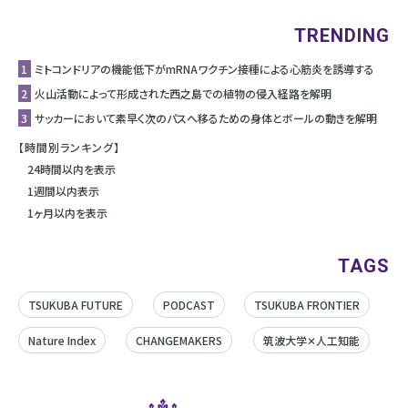
TRENDING
1
ミトコンドリアの機能低下がmRNAワクチン接種による心筋炎を誘導する
2
⽕⼭活動によって形成された⻄之島での植物の侵⼊経路を解明
3
サッカーにおいて素早く次のパスへ移るための身体とボールの動きを解明
【時間別ランキング】
24時間以内を表示
1週間以内表示
1ヶ月以内を表示
TAGS
TSUKUBA FUTURE
PODCAST
TSUKUBA FRONTIER
Nature Index
CHANGEMAKERS
筑波大学✕人工知能