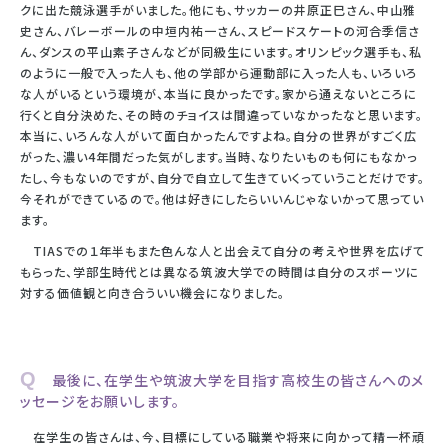
クに出た競泳選手がいました。他にも、サッカーの井原正巳さん、中山雅
史さん、バレーボールの中垣内祐一さん、スピードスケートの河合季信さ
ん、ダンスの平山素子さんなどが同級生にいます。オリンピック選手も、私
のように一般で入った人も、他の学部から運動部に入った人も、いろいろ
な人がいるという環境が、本当に良かったです。家から通えないところに
行くと自分決めた、その時のチョイスは間違っていなかったなと思います。
本当に、いろんな人がいて面白かったんですよね。自分の世界がすごく広
がった、濃い4年間だった気がします。当時、なりたいものも何にもなかっ
たし、今もないのですが、自分で自立して生きていくっていうことだけです。
今それができているので。他は好きにしたらいいんじゃないかって思ってい
ます。
TIASでの１年半もまた色んな人と出会えて自分の考えや世界を広げて
もらった、学部生時代とは異なる筑波大学での時間は自分のスポーツに
対する価値観と向き合ういい機会になりました。
Q 最後に、在学生や筑波大学を目指す高校生の皆さんへのメ
ッセージをお願いします。
在学生の皆さんは、今、目標にしている職業や将来に向かって精一杯頑