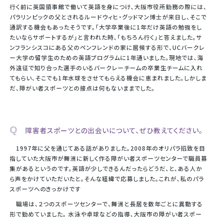
行く前に英国領事館で働いて英語を身につけ、大阪市役所勤務の際には、
パラリンピックの父とされるルードウィヒ・グッドマン博士が来日し、そこで
通訳する機会もあったそうです。「大学卒業後に1年だけ英語の勉強をし
たいならサポートするが」と言われた時、「もちろん行く」と答えました。サ
ンフランシスコにある父のペンフレンドの家に居候する形で、UCバークレ
ー大学の留学生のための英語プログラムに1年通いました。現地では、海
外遠征で知り合った選手のいるバークレーチームの卒業生チームに入れ
てもらい、そこでも1年水球をさせてもらえる機会に恵まれました。しかしま
だ、障がい者スポーツとの接点は何もないままでした。
Q 障害者スポーツとの出会いについて、ぜひ教えてください。
1997年に父を通じてある話がありました。2008年のオリパラ招致を目
指していた大阪市が舞洲に新しく作る障がい者スポーツセンターで職員募
集があるというのです。英語が少しできるんだったらどうだ、と、ある人か
ら声をかけていただいたと。そんな経緯で応募しました。これが、私のパラ
スポーツへのきっかけです
職場は、２つのスポーツセンターで、舞洲と長居を数年ごとに異動する
形で勤めていました。 水泳や卓球などの指導、大阪市の障がい者スポー