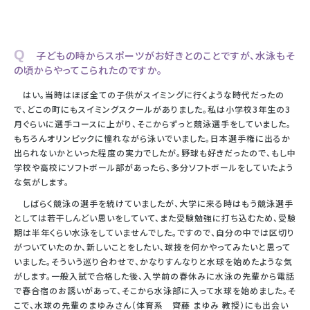
Q 子どもの時からスポーツがお好きとのことですが、水泳もそ
の頃からやってこられたのですか。
はい。当時はほぼ全ての子供がスイミングに行くような時代だったの
で、どこの町にもスイミングスクールがありました。私は小学校3年生の3
月ぐらいに選手コースに上がり、そこからずっと競泳選手をしていました。
もちろんオリンピックに憧れながら泳いでいました。日本選手権に出るか
出られないかといった程度の実力でしたが。野球も好きだったので、もし中
学校や高校にソフトボール部があったら、多分ソフトボールをしていたよう
な気がします。
しばらく競泳の選手を続けていましたが、大学に来る時はもう競泳選手
としては若干しんどい思いをしていて、また受験勉強に打ち込むため、受験
期は半年くらい水泳をしていませんでした。ですので、自分の中では区切り
がついていたのか、新しいことをしたい、球技を何かやってみたいと思って
いました。そういう巡り合わせで、かなりすんなりと水球を始めたような気
がします。一般入試で合格した後、入学前の春休みに水泳の先輩から電話
で春合宿のお誘いがあって、そこから水泳部に入って水球を始めました。そ
こで、水球の先輩のまゆみさん（体育系 齊藤 まゆみ 教授）にも出会い