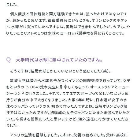
ました。
個人競技と団体競技と両方経験できたのは、狙ったわけではないです
が、良かったと思います。組織委員会にいるときも、オリンピックのチケッ
ト、水球だけ買っていたんですよね。実現はできませんでしたが、今でも、や
りたいことリストの1つは水球のヨーロッパ選手権を見に行くことです。
Q 大学時代は水球に熱中されていたのですね。
そうですね、結局水球しかしていないという感じでした（笑）。
筑波大学は昔から水球男子がスペインとの国際交流を行っていて、女子
もというので、OBの荒木先生に引率してもらって、オーストラリアとニュー
ジーランドに行きました。それで、ますますスポーツって楽しいなという気
持ちが自分の中で大きくなりました。大学4年の時に、日水連が女子の水
球のジャパンっていうのを 初めて作ったんですよね。当時オリンピック競
技ではなかったのですが、初編成の女子ジャパンにたまたま選んでいただ
いて。卒業する間際だったと思いますけど、海外遠征に行かせていただき
ました。
アメリカ生活も経験しました。これは、父親の勧めでした。父は、高校に