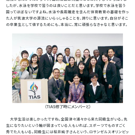
したが、水泳を学校で習うのは良いことだと思います。学校で水泳を習う
国ってほぼないですよね。水泳や長距離走を含んだ体育教育の基礎を作っ
た人が筑波大学の源流にいらっしゃることを、誇りに思います。自分がそこ
の卒業生として値するためにも、本当に、常に頑張らなきゃなと思います。
（TIAS修了時にメンバーと）
大学生活は楽しかったですね。全国津々浦々から来た同級生がいる。先
生になりたいという軸が固まっている人もいれば、スポーツでものすごく
秀でた人もいる。同級生には桜井純子さんという、ロサンゼルスオリンピッ