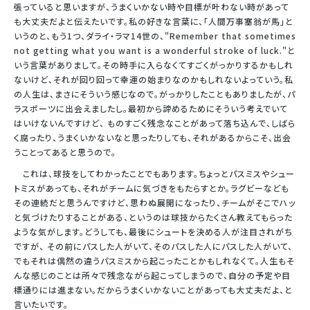
張っていると思いますが、うまくいかない時や目標が叶わない時があって
も大丈夫だよと伝えたいです。私の好きな言葉に、「人間万事塞翁が馬」と
いうのと、もう1つ、ダライ・ラマ14世の、"Remember that sometimes
not getting what you want is a wonderful stroke of luck."と
いう言葉がありまして。その時手に入らなくてすごくがっかりするかもしれ
ないけど、それが回り回って幸運の始まりなのかもしれないよっていう。私
の人生は、まさにそういう感じなので。がっかりしたこともありましたが、パ
ラスポーツに出会えましたし。最初から諦めるためにそういう考えでいて
はいけないんですけど、 ものすごく残念なことがあって落ち込んで、しばら
く腐ったり、うまくいかないなと思ったりしても、それがあるからこそ、出会
うことってあると思うので。
これは、球技をしてわかったことでもあります。ちょっとパスミスやシュー
トミスがあっても、それがチームに気づきをもたらすとか。ラグビーなども
その連続だと思うんですけど、思わぬ展開になったり、チームがそこでハッ
と気づけたりすることがある、というのは球技からたくさん教えてもらった
ような気がします。どうしても、最後にシュートを決める人が注目されがち
ですが、 その前にパスした人がいて、そのパスした人にパスした人がいて、
でもそれは偶然の違うパスミスから起こったことかもしれなくて。人生もそ
んな感じのことは所々で残念ながら起こってしまうので、自分の予定や目
標通りには進まない。だからうまくいかないことがあっても大丈夫だよ、と
言いたいです。