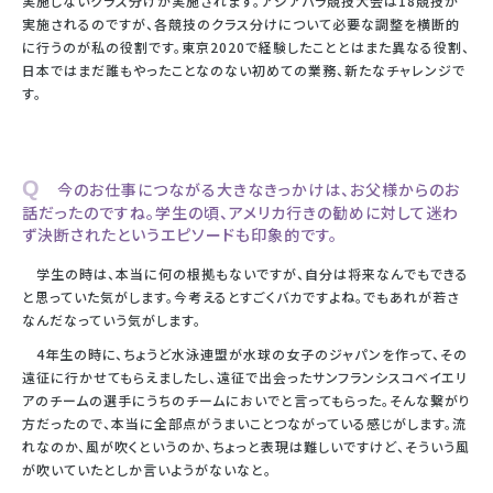
実施しないクラス分けが実施されます。アジアパラ競技大会は18競技が
実施されるのですが、各競技のクラス分けについて必要な調整を横断的
に行うのが私の役割です。東京2020で経験したこととはまた異なる役割、
日本ではまだ誰もやったことなのない初めての業務、新たなチャレンジで
す。
Q 今のお仕事につながる大きなきっかけは、お父様からのお
話だったのですね。学生の頃、アメリカ行きの勧めに対して迷わ
ず決断されたというエピソードも印象的です。
学生の時は、本当に何の根拠もないですが、自分は将来なんでもできる
と思っていた気がします。今考えるとすごくバカですよね。でもあれが若さ
なんだなっていう気がします。
4年生の時に、ちょうど水泳連盟が水球の女子のジャパンを作って、その
遠征に行かせてもらえましたし、遠征で出会ったサンフランシスコベイエリ
アのチームの選手にうちのチームにおいでと言ってもらった。そんな繋がり
方だったので、本当に全部点がうまいことつながっている感じがします。流
れなのか、風が吹くというのか、ちょっと表現は難しいですけど、そういう風
が吹いていたとしか言いようがないなと。