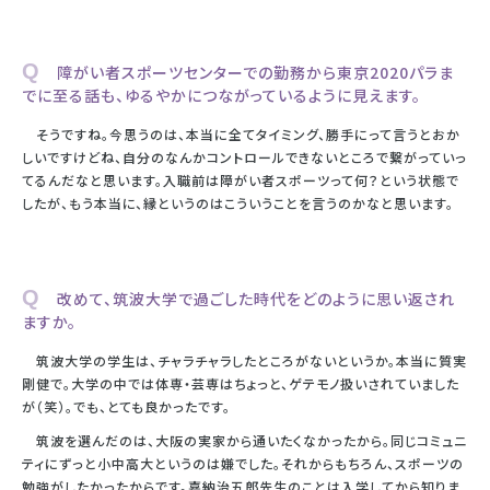
Q 障がい者スポーツセンターでの勤務から東京2020パラま
でに至る話も、ゆるやかにつながっているように見えます。
そうですね。今思うのは、本当に全てタイミング、勝手にって言うとおか
しいですけどね、自分のなんかコントロールできないところで繋がっていっ
てるんだなと思います。入職前は障がい者スポーツって何？という状態で
したが、もう本当に、縁というのはこういうことを言うのかなと思います。
Q 改めて、筑波大学で過ごした時代をどのように思い返され
ますか。
筑波大学の学生は、チャラチャラしたところがないというか。本当に質実
剛健で。大学の中では体専・芸専はちょっと、ゲテモノ扱いされていました
が（笑）。でも、とても良かったです。
筑波を選んだのは、大阪の実家から通いたくなかったから。同じコミュニ
ティにずっと小中高大というのは嫌でした。それからもちろん、スポーツの
勉強がしたかったからです。嘉納治五郎先生のことは入学してから知りま