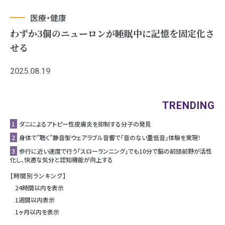
医療・健康
わずか3個のニューロンが睡眠中に記憶を固定化さ
せる
2025.08.19
TRENDING
1
ダニによるアトピー性皮膚炎を抑制する分子の発見
2
身体で"聴く"静音型ウェアラブル音響で「音のない重低音」体験を実現！
3
歩行に近い速度で行う「スローランニング」でも10分で脳の前頭前野が活性
化し、快適な気分と認知機能が向上する
【時間別ランキング】
24時間以内を表示
1週間以内表示
1ヶ月以内を表示