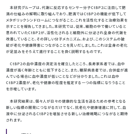
本研究グループは、代謝に反応するセンサー分子CtBP2に注目して肥
満の仕組みの解明に取り組んでおり、肥満ではCtBP2の機能が低下して
メタボリックシンドロームにつながること、これを活性化すると治療効果を
示すことを報告してきました。本研究では、従来、細胞の中で働いていると
思われていたCtBP2が、活性化されると細胞外に分泌され全身の代謝を
改善していること、その詳しい分子メカニズム、および、このシステムの破
綻が老化や健康障害につながることを見いだしました。これは全身の老化
が足並みをそろえて進行することを良く説明するものです。
CtBP2の血中濃度の測定法を確立したところ、長寿家系者では、血中
濃度が高く年齢とともに低下すること、また、糖尿病患者では、合併症が進
んでいる場合に血中濃度が低いことなどが分かりました。これは血中
CtBP2濃度が、老化や健康の程度を推定する一つの指標になりうること
を示唆しています。
本研究結果は、個々人が日々の健康的な生活を送るための参考となる
新しい指標の開発につながるだけでなく、抗老化や健康増進に対して、血
液中に分泌されるCtBP2を増加させる新しい治療戦略につながると期待
されます。