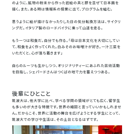
のように、鉱物の粉末から作った岩絵の具と膠を混ぜて日本画を
描く。また、ある時は情報系の授業に出て、プログラムを組む。
思うように絵が描けなかったりした日の気分転換方法は、サイクリ
ングだ。イタリア製のロードバイクに乗って山道を走る。
もう一つは和食だ。自分でも作る。「母は日本文化を大切にしてい
て、和食をよく作ってくれた。白みそのお味噌汁が好き。一汁三菜を
いただくと、心が落ち着きます」
自らのルーツも生かしつつ、オリジナリティーにあふれた芸術活動
を目指し、シェパードさんはつくばの地で力を蓄えつつある。
後輩にひとこと
筑波大は、他大学に比べ、学べる学問の領域がとても広く、留学生
も多いのが大きな特徴です。世界の縮図と言っていいかもしれませ
ん。だからこそ、世界に活動の舞台を広げようとする学生にとって、
筑波大での学びや生活は、その土台となるはずです。