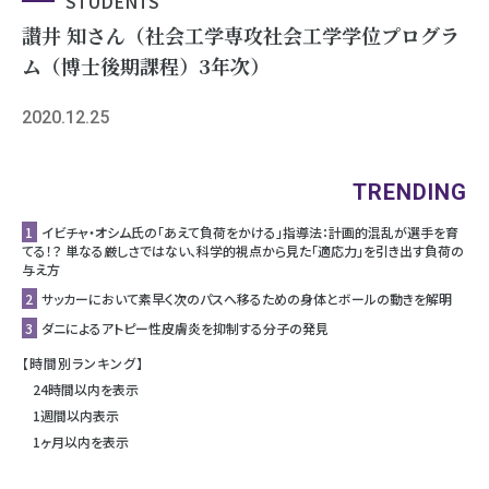
STUDENTS
讃井 知さん（社会工学専攻社会工学学位プログラ
ム（博士後期課程）3年次）
2020.12.25
TRENDING
1
イビチャ・オシム氏の「あえて負荷をかける」指導法：計画的混乱が選手を育
てる！？ 単なる厳しさではない、科学的視点から見た「適応力」を引き出す負荷の
与え方
2
サッカーにおいて素早く次のパスへ移るための身体とボールの動きを解明
3
ダニによるアトピー性皮膚炎を抑制する分子の発見
【時間別ランキング】
24時間以内を表示
1週間以内表示
1ヶ月以内を表示