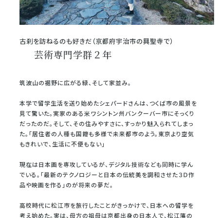
古刹を訪ねるのも好きだ（京都府宇治市の興聖寺で）
芸術専門学群２年
筑波山の裾野に広がる緑、そして家並み。
本学で留学生活を送り始めたシェパードさんは、つくば市の風景を
見て驚いた。実家のある米ワシントン州バンクーバー市にそっくり
だったのだ。そして、その住みやすさに、すっかり魅入られてしまっ
た。「居住者の人種も国籍も多様で未来都市のよう。東京より空気
もきれいで、生活に不便もない」
現在は日本画を専攻しているが、デジタル技術なども同時に学ん
でいる。「最新のテクノロジーと日本の伝統美を調和させた３Ｄ作
品や映画を作る」のが将来の夢だ。
高校時代に松江市を旅行したことがきっかけで、日本への留学を
考え始めた。実は、母方の祖母は京都出身の日本人で、松江藩の