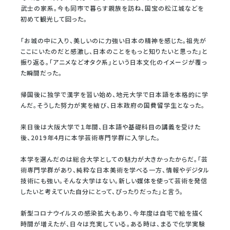
武士の家系。今も同市で暮らす親族を訪ね、国宝の松江城などを
初めて観光して回った。
「お城の中に入り、美しいのに力強い日本の精神を感じた。祖先が
ここにいたのだと感激し、日本のことをもっと知りたいと思った」と
振り返る。「アニメなどオタク系」という日本文化のイメージが覆っ
た瞬間だった。
帰国後に独学で漢字を習い始め、地元大学で日本語を本格的に学
んだ。そうした努力が実を結び、日本政府の国費留学生となった。
来日後は大阪大学で１年間、日本語や基礎科目の講義を受けた
後、2019年4月に本学芸術専門学群に入学した。
本学を選んだのは総合大学としての魅力が大きかったからだ。「芸
術専門学群があり、純粋な日本美術を学べる一方、情報やデジタル
技術にも強い。そんな大学はない。新しい媒体を使って芸術を発信
したいと考えていた自分にとって、ぴったりだった」と言う。
新型コロナウイルスの感染拡大もあり、今年度は自宅で絵を描く
時間が増えたが、日々は充実している。ある時は、まるで化学実験