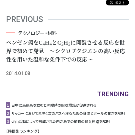
PREVIOUS
テクノロジー・材料
ベンゼン環をC
H
とC
H
に開裂させる反応を世
4
4
2
2
界で初めて発見 〜シクロブタジエンの高い反応
性を用いた温和な条件下での反応〜
2014.01.08
TRENDING
1
日中に烏龍茶を飲むと睡眠時の脂肪燃焼が促進される
2
サッカーにおいて素早く次のパスへ移るための身体とボールの動きを解明
3
⽕⼭活動によって形成された⻄之島での植物の侵⼊経路を解明
【時間別ランキング】