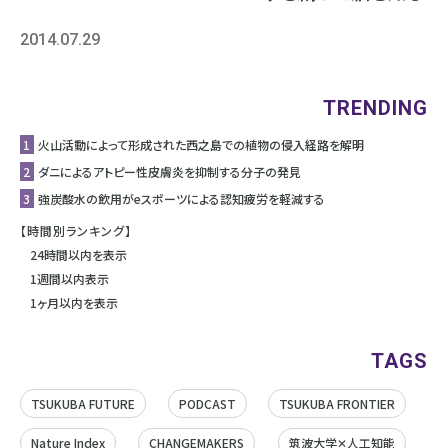
2014.07.29
TRENDING
1
⽕⼭活動によって形成された⻄之島での植物の侵⼊経路を解明
2
ダニによるアトピー性皮膚炎を抑制する分子の発見
3
強炭酸水の飲用がeスポーツによる認知疲労を軽減する
【時間別ランキング】
24時間以内を表示
1週間以内表示
1ヶ月以内を表示
TAGS
TSUKUBA FUTURE
PODCAST
TSUKUBA FRONTIER
Nature Index
CHANGEMAKERS
筑波大学✕人工知能