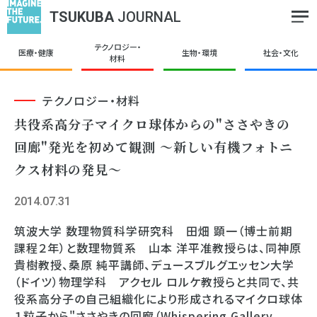
TSUKUBA
JOURNAL
テクノロジー・
医療・健康
生物・環境
社会・文化
材料
テクノロジー・材料
共役系高分子マイクロ球体からの"ささやきの
回廊"発光を初めて観測 ～新しい有機フォトニ
クス材料の発見～
2014.07.31
筑波大学 数理物質科学研究科 田畑 顕一（博士前期
課程２年）と数理物質系 山本 洋平准教授らは、同神原
貴樹教授、桑原 純平講師、デュースブルグエッセン大学
（ドイツ）物理学科 アクセル ロルケ教授らと共同で、共
役系高分子の自己組織化により形成されるマイクロ球体
１粒子から"ささやきの回廊（Whispering Gallery