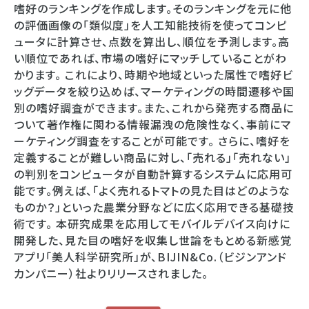
嗜好のランキングを作成します。そのランキングを元に他
の評価画像の「類似度」を人工知能技術を使ってコンピ
ュータに計算させ、点数を算出し、順位を予測します。高
い順位であれば、市場の嗜好にマッチしていることがわ
かります。 これにより、時期や地域といった属性で嗜好ビ
ッグデータを絞り込めば、マーケティングの時間遷移や国
別の嗜好調査ができます。また、これから発売する商品に
ついて著作権に関わる情報漏洩の危険性なく、事前にマ
ーケティング調査をすることが可能です。 さらに、嗜好を
定義することが難しい商品に対し、「売れる」「売れない」
の判別をコンピュータが自動計算するシステムに応用可
能です。例えば、「よく売れるトマトの見た目はどのような
ものか？」といった農業分野などに広く応用できる基礎技
術です。 本研究成果を応用してモバイルデバイス向けに
開発した、見た目の嗜好を収集し世論をもとめる新感覚
アプリ「美人科学研究所」が、BIJIN&Co.（ビジンアンド
カンパニー）社よりリリースされました。