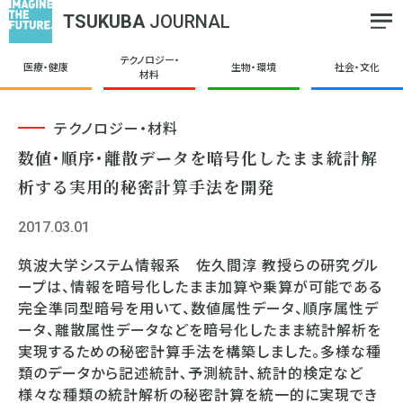
TSUKUBA
JOURNAL
テクノロジー・
医療・健康
生物・環境
社会・文化
材料
テクノロジー・材料
数値･順序･離散データを暗号化したまま統計解
析する実用的秘密計算手法を開発
2017.03.01
筑波大学システム情報系 佐久間淳 教授らの研究グル
ープは、情報を暗号化したまま加算や乗算が可能である
完全準同型暗号を用いて、数値属性データ、順序属性デ
ータ、離散属性データなどを暗号化したまま統計解析を
実現するための秘密計算手法を構築しました。多様な種
類のデータから記述統計､予測統計､統計的検定など
様々な種類の統計解析の秘密計算を統一的に実現でき