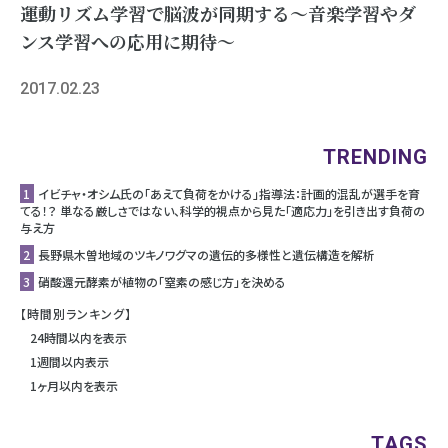
運動リズム学習で脳波が同期する～音楽学習やダ
ンス学習への応用に期待～
2017.02.23
TRENDING
1
イビチャ・オシム氏の「あえて負荷をかける」指導法：計画的混乱が選手を育
てる！？ 単なる厳しさではない、科学的視点から見た「適応力」を引き出す負荷の
与え方
2
長野県木曽地域のツキノワグマの遺伝的多様性と遺伝構造を解析
3
硝酸還元酵素が植物の「窒素の感じ方」を決める
【時間別ランキング】
24時間以内を表示
1週間以内表示
1ヶ月以内を表示
TAGS