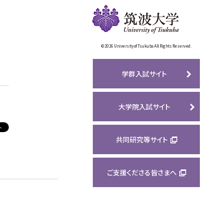
。
©
2026 University of Tsukuba All Rights Reserved.
学群入試サイト
大学院入試サイト
共同研究等サイト
ご支援くださる皆さまへ