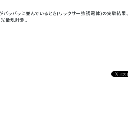
子がバラバラに並んでいるとき(リラクサー強誘電体)の実験結果
右)光散乱計測。