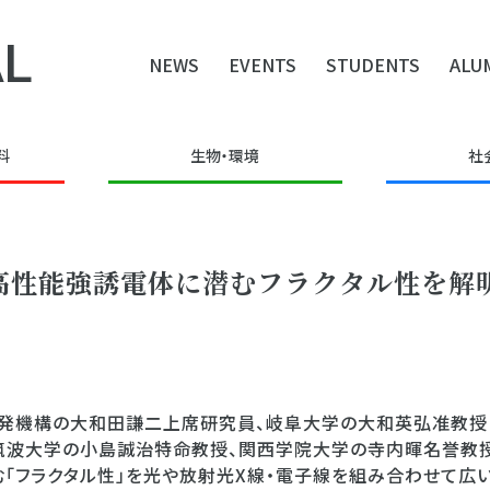
L
NEWS
EVENTS
STUDENTS
ALU
料
生物・環境
社
高性能強誘電体に潜むフラクタル性を解
発機構の大和田謙二上席研究員、岐阜大学の大和英弘准教授
筑波大学の小島誠治特命教授、関西学院大学の寺内暉名誉教
「フラクタル性」を光や放射光X線・電子線を組み合わせて広