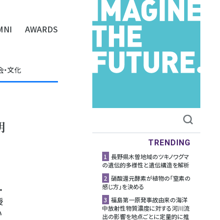
MNI
AWARDS
会・文化
明
TRENDING
1
長野県木曽地域のツキノワグマ
の遺伝的多様性と遺伝構造を解析
2
硝酸還元酵素が植物の「窒素の
感じ方」を決める
・
授
3
福島第一原発事故由来の海洋
中放射性物質濃度に対する河川流
い
出の影響を地点ごとに定量的に推