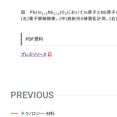
図 Pb(In
Nb
)O
においてIn原子とNb原
1/2
1/2
3
(左)電子顕微鏡像。 (中)放射光X線散乱計測。 (
PDF資料
プレスリリース
PREVIOUS
テクノロジー・材料