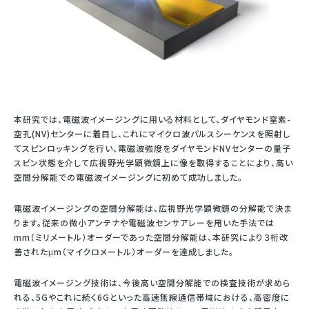
本研究では、電磁波イメージングに用いる材料として、ダイヤモンド窒素-
空孔(NV)センターに着目し、これにマイクロ波パルスシーケンスを照射し
てスピンロッキングを行い、電磁波強度をダイヤモンドNVセンターの量子
スピン状態を介して広視野光学顕微鏡上に像を取得することにより、高い
空間分解能での電磁波イメージングに初めて成功しました。
電磁波イメージングの空間分解能は、広視野光学顕微鏡の分解能で決ま
ります。従来の微小アンテナや電磁波センサアレーを用いた手法では
mm（ミリメートル）オーダーであった空間分解能は、本研究により３桁改
善されたμm（マイクロメートル）オーダーを達成しました。
電磁波イメージング技術は、今後高い空間分解能での検査技術が求めら
れる、5Gやこれに続く6Gといった高速無線通信帯域における、高密度に