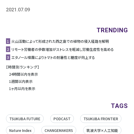
2021.07.09
TRENDING
1
⽕⼭活動によって形成された⻄之島での植物の侵⼊経路を解明
2
リモート労働者の歩数増加がストレスを軽減し労働生産性を高める
3
エタノール噴霧によりトマトの耐暑性と糖度が向上する
【時間別ランキング】
24時間以内を表示
1週間以内表示
1ヶ月以内を表示
TAGS
TSUKUBA FUTURE
PODCAST
TSUKUBA FRONTIER
Nature Index
CHANGEMAKERS
筑波大学✕人工知能