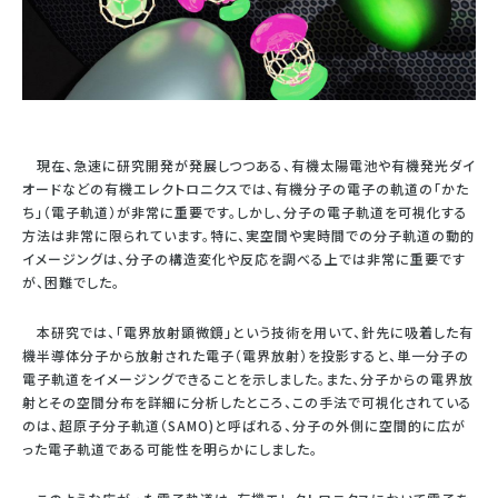
現在、急速に研究開発が発展しつつある、有機太陽電池や有機発光ダイ
オードなどの有機エレクトロニクスでは、有機分子の電子の軌道の「かた
ち」（電子軌道）が非常に重要です。しかし、分子の電子軌道を可視化する
方法は非常に限られています。特に、実空間や実時間での分子軌道の動的
イメージングは、分子の構造変化や反応を調べる上では非常に重要です
が、困難でした。
本研究では、「電界放射顕微鏡」という技術を用いて、針先に吸着した有
機半導体分子から放射された電子（電界放射）を投影すると、単一分子の
電子軌道をイメージングできることを示しました。また、分子からの電界放
射とその空間分布を詳細に分析したところ、この手法で可視化されている
のは、超原子分子軌道（SAMO)と呼ばれる、分子の外側に空間的に広が
った電子軌道である可能性を明らかにしました。