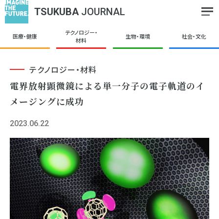
TSUKUBA
JOURNAL
テクノロジー・
医療・健康
生物・環境
社会・文化
材料
テクノロジー・材料
電界放射顕微鏡による単一分子の電子軌道のイ
メージングに成功
2023.06.22