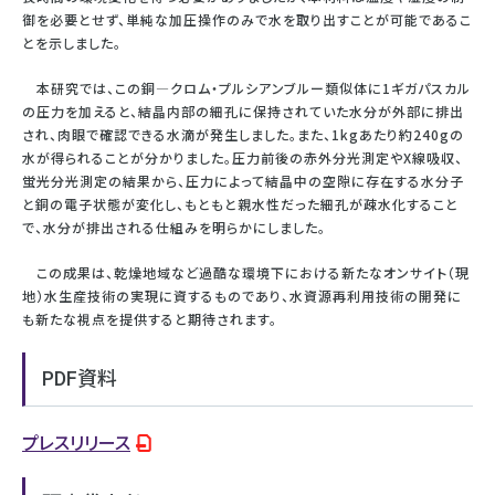
御を必要とせず、単純な加圧操作のみで水を取り出すことが可能であるこ
とを示しました。
本研究では、この銅—クロム・プルシアンブルー類似体に1ギガパスカル
の圧力を加えると、結晶内部の細孔に保持されていた水分が外部に排出
され、肉眼で確認できる水滴が発生しました。また、1kgあたり約240gの
水が得られることが分かりました。圧力前後の赤外分光測定やX線吸収、
蛍光分光測定の結果から、圧力によって結晶中の空隙に存在する水分子
と銅の電子状態が変化し、もともと親水性だった細孔が疎水化すること
で、水分が排出される仕組みを明らかにしました。
この成果は、乾燥地域など過酷な環境下における新たなオンサイト（現
地）水生産技術の実現に資するものであり、水資源再利用技術の開発に
も新たな視点を提供すると期待されます。
PDF資料
プレスリリース