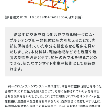
(原著論文（DOI: 10.1039/D4TA08305A）より引用)
結晶中に空隙を持つ化合物である銅—クロム・
プルシアンブルー類似体に圧力を加えることで、内
部に保持されていた水分を排出させる現象を見い
だしました。本材料は、乾燥地域などでも温度や湿
度の制御を必要とせず、加圧のみで水を得ることの
できる、新たなオンサイト水生産技術として期待さ
れます。
銅—クロム・プルシアンブルー類似体は、結晶中に空隙（細孔）を持つ化
合物です。これに圧力を加えることで、内部に保持されていた水分を排出
させる現象を見いだしました。これまでに報告されているオンサイト水生
産技術は温度差や湿度差を利用するため、自然環境に依存しやすい上に、
長時間の環境変化を待つ必要がありましたが、本材料は温度や湿度の制